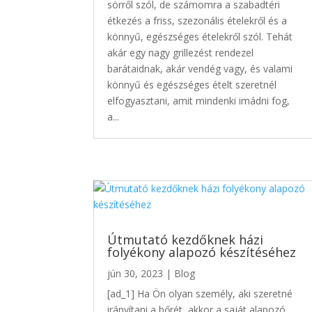
sörről szól, de számomra a szabadtéri
étkezés a friss, szezonális ételekről és a
könnyű, egészséges ételekről szól. Tehát
akár egy nagy grillezést rendezel
barátaidnak, akár vendég vagy, és valami
könnyű és egészséges ételt szeretnél
elfogyasztani, amit mindenki imádni fog,
a...
Útmutató kezdőknek házi
folyékony alapozó készítéséhez
jún 30, 2023
|
Blog
[ad_1] Ha Ön olyan személy, aki szeretné
irányítani a bőrét, akkor a saját alapozó