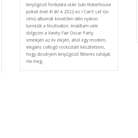
lenyűgöző fordulata után Suki Waterhouse
pokoli évet él át! A 2022-es I Can't Let Go
című albumát követően idén nyáron
turnézik a fesztiválon. Imádtam vele
dolgozni a Vanity Fair Oscar Party
sminkjén az év elején, ahol egy modern,
elegáns csillogó rocksztárt készítettem,
hogy dicsérjem lenyűgöző flitteres ruháját.
Ha meg...