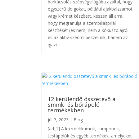
barkácsolás szépségvilágába azáltal, hogy
egyszerű dolgokat, például ajakbalzsamot
vagy krémet készített, készen áll arra,
hogy megtanulja a szempillaspirál
készítését (és nem, nem a kókuszolajról
és az aktív szénről beszélünk, hanem az
igazi...
12 kerülendő összetevő a
smink- és bőrápoló
termékekben
júl 7, 2023
|
Blog
[ad_1] A kozmetikumok, samponok,
testápolók és egyéb termékek, amelyeket