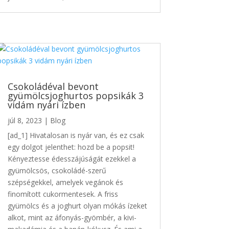
Csokoládéval bevont
gyümölcsjoghurtos popsikák 3
vidám nyári ízben
júl 8, 2023
|
Blog
[ad_1] Hivatalosan is nyár van, és ez csak
egy dolgot jelenthet: hozd be a popsit!
Kényeztesse édesszájúságát ezekkel a
gyümölcsös, csokoládé-szerű
szépségekkel, amelyek vegánok és
finomított cukormentesek. A friss
gyümölcs és a joghurt olyan mókás ízeket
alkot, mint az áfonyás-gyömbér, a kivi-