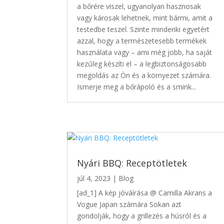
a bőrére viszel, ugyanolyan hasznosak
vagy károsak lehetnek, mint bármi, amit a
testedbe teszel. Szinte mindenki egyetért
azzal, hogy a természetesebb termékek
használata vagy – ami még jobb, ha saját
kezűleg készíti el – a legbiztonságosabb
megoldás az Ön és a környezet számára.
Ismerje meg a bőrápoló és a smink...
Nyári BBQ: Receptötletek
júl 4, 2023
|
Blog
[ad_1] A kép jóváírása @ Camilla Akrans a
Vogue Japan számára Sokan azt
gondolják, hogy a grillezés a húsról és a