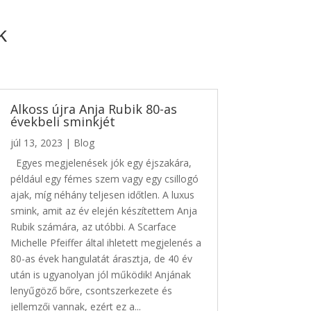
k
Alkoss újra Anja Rubik 80-as
évekbeli sminkjét
júl 13, 2023
|
Blog
Egyes megjelenések jók egy éjszakára,
például egy fémes szem vagy egy csillogó
ajak, míg néhány teljesen időtlen. A luxus
smink, amit az év elején készítettem Anja
Rubik számára, az utóbbi. A Scarface
Michelle Pfeiffer által ihletett megjelenés a
80-as évek hangulatát árasztja, de 40 év
után is ugyanolyan jól működik! Anjának
lenyűgöző bőre, csontszerkezete és
jellemzői vannak, ezért ez a...