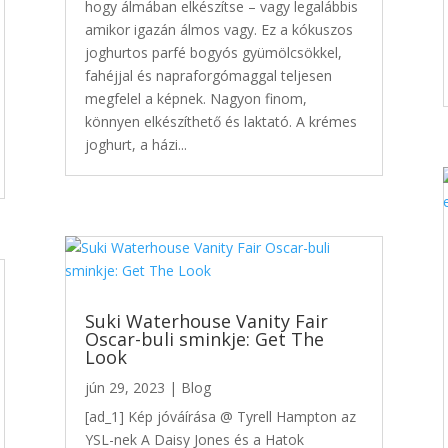
hogy álmában elkészítse – vagy legalábbis
amikor igazán álmos vagy. Ez a kókuszos
joghurtos parfé bogyós gyümölcsökkel,
fahéjjal és napraforgómaggal teljesen
megfelel a képnek. Nagyon finom,
könnyen elkészíthető és laktató. A krémes
joghurt, a házi...
Suki Waterhouse Vanity Fair
Oscar-buli sminkje: Get The
Look
jún 29, 2023
|
Blog
[ad_1] Kép jóváírása @ Tyrell Hampton az
YSL-nek A Daisy Jones és a Hatok