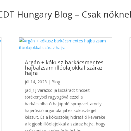
CDT Hungary Blog – Csak nőkne
Argán + kókusz barkácsmentes
hajbalzsam illóolajokkal száraz
hajra
júl 14, 2023
|
Blog
[ad_1] Varázsolja kiszáradt tincseit
törékenyből ragyogóvá ezzel a
barkácsolható hajápoló spray-vel, amely
hajerősítő argánolajjal és kókusztejjel
készült. És a kókuszolaj hidratáló keveréke
a legjobb illóolajokkal a száraz hajra, hogy
csökkentse a göndörödést és