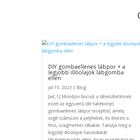
DIY gombaellenes lábpor + a
legjobb illóolajok lábgomba
ellen
júl 15, 2023
|
Blog
[ad_1] Mondjon búcsút a lábviszketésnek
ezzel az egyszerű (de hatékony!)
gombaellenes lábpor recepttel, amely
segít száműzni a pelyheket, és élvezni a
friss, szagmentes lábakat. Tanulja meg a
legjobb illóolajok használatát
lábgombásodás ellen, hogy magabiztosan