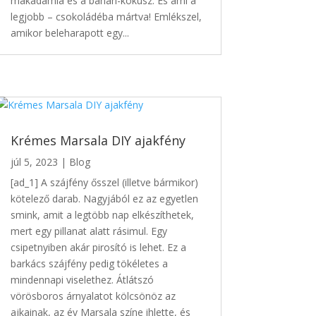
makadámia és a banán-kókusz. És ami a
legjobb – csokoládéba mártva! Emlékszel,
amikor beleharapott egy...
Krémes Marsala DIY ajakfény
júl 5, 2023
|
Blog
[ad_1] A szájfény ősszel (illetve bármikor)
kötelező darab. Nagyjából ez az egyetlen
smink, amit a legtöbb nap elkészíthetek,
mert egy pillanat alatt rásimul. Egy
csipetnyiben akár pirosító is lehet. Ez a
barkács szájfény pedig tökéletes a
mindennapi viselethez. Átlátszó
vörösboros árnyalatot kölcsönöz az
ajkainak, az év Marsala színe ihlette, és