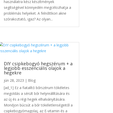
használatra kész készítmények
segítségével könnyedén megcélozhatja a
problémás helyeket. A felnőttkori akne
szórakoztató, igaz? Az olyan...
DIY csipkebogyó hegszérum + a
legjobb esszenciális olajok a
hegekre
jún 28, 2023
|
Blog
[ad_1] Ez a fiatalító bőrszérum tökéletes
megoldás a sérült bőr helyreállítására és
az új és a régi hegek elhalványítására.
Mondjon búcsút a bőr tökéletlenségeitől a
csipkebogyómagolaj, az E-vitamin és a