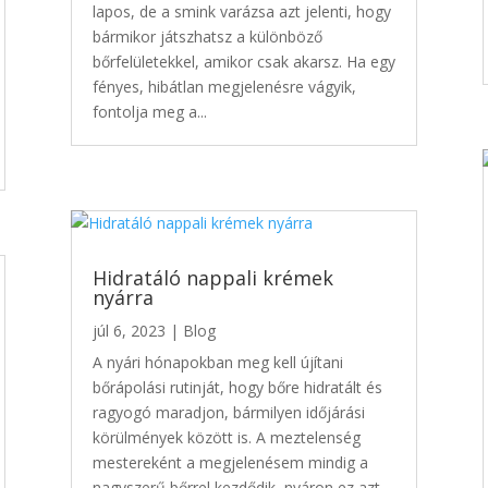
lapos, de a smink varázsa azt jelenti, hogy
bármikor játszhatsz a különböző
bőrfelületekkel, amikor csak akarsz. Ha egy
fényes, hibátlan megjelenésre vágyik,
fontolja meg a...
Hidratáló nappali krémek
nyárra
júl 6, 2023
|
Blog
A nyári hónapokban meg kell újítani
bőrápolási rutinját, hogy bőre hidratált és
ragyogó maradjon, bármilyen időjárási
körülmények között is. A meztelenség
mestereként a megjelenésem mindig a
nagyszerű bőrrel kezdődik, nyáron ez azt