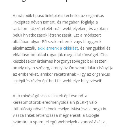
A második típusú linképítési technika az organikus
linképítés néven ismert, és magában foglalja a
tartalom közzétételét más webhelyeken, és azokon
belüli hivatkozások létrehozását. Ezt a módszert
általában olyan PR-szakemberek vagy bloggerek
alkalmazzák,
akik ismerik a cikkírást
, és hangjukkal és
előadásmódjukkal ragadják meg a közönséget. Cikk
készítésekor érdemes horgonyszöveget beilleszteni,
amely olyan szöveg, amely az Ön weboldalára irányítja
az embereket, amikor rákattintnak – így az organikus
linképítés révén építheti fel webhelye helyezéseit!
A jó minőségű vissza linkek építése nő. a
keresőmotorok eredményoldalain (SERP) való
láthatóság növelésének esélye. Másrészt a negatív
vissza linkek létrehozása megnehezíti a Google
számára a spam jellegű webhelyek azonosítását a