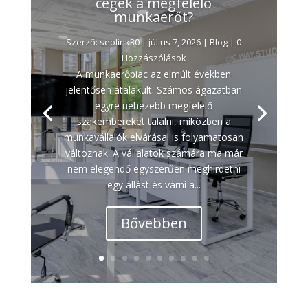
cégek a megfelelő
munkaerőt?
Szerző:
seolink30
|
július 7, 2026
|
Blog
| 0
Hozzászólások
A munkaerőpiac az elmúlt években
jelentősen átalakult. Számos ágazatban
egyre nehezebb megfelelő
szakembereket találni, miközben a
munkavállalók elvárásai is folyamatosan
változnak. A vállalatok számára ma már
nem elegendő egyszerűen meghirdetni
egy állást és várni a...
Bővebben