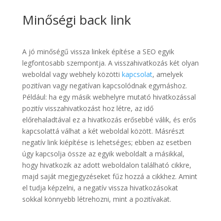
Minőségi back link
A jó minőségű vissza linkek építése a SEO egyik
legfontosabb szempontja. A visszahivatkozás két olyan
weboldal vagy webhely közötti
kapcsolat
, amelyek
pozitívan vagy negatívan kapcsolódnak egymáshoz.
Például: ha egy másik webhelyre mutató hivatkozással
pozitív visszahivatkozást hoz létre, az idő
előrehaladtával ez a hivatkozás erősebbé válik, és erős
kapcsolattá válhat a két weboldal között. Másrészt
negatív link kiépítése is lehetséges; ebben az esetben
úgy kapcsolja össze az egyik weboldalt a másikkal,
hogy hivatkozik az adott weboldalon található cikkre,
majd saját megjegyzéseket fűz hozzá a cikkhez. Amint
el tudja képzelni, a negatív vissza hivatkozásokat
sokkal könnyebb létrehozni, mint a pozitívakat.