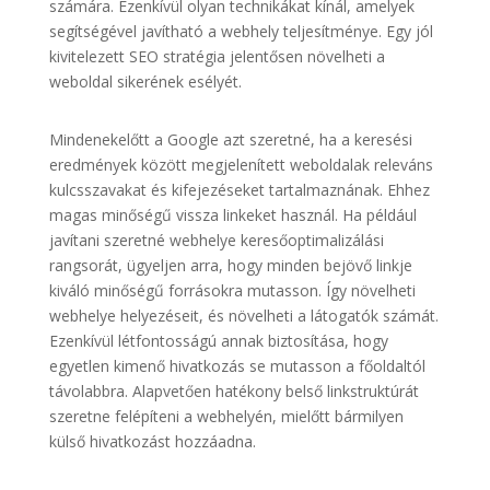
számára. Ezenkívül olyan technikákat kínál, amelyek
segítségével javítható a webhely teljesítménye. Egy jól
kivitelezett SEO stratégia jelentősen növelheti a
weboldal sikerének esélyét.
Mindenekelőtt a Google azt szeretné, ha a keresési
eredmények között megjelenített weboldalak releváns
kulcsszavakat és kifejezéseket tartalmaznának. Ehhez
magas minőségű vissza linkeket használ. Ha például
javítani szeretné webhelye keresőoptimalizálási
rangsorát, ügyeljen arra, hogy minden bejövő linkje
kiváló minőségű forrásokra mutasson. Így növelheti
webhelye helyezéseit, és növelheti a látogatók számát.
Ezenkívül létfontosságú annak biztosítása, hogy
egyetlen kimenő hivatkozás se mutasson a főoldaltól
távolabbra. Alapvetően hatékony belső linkstruktúrát
szeretne felépíteni a webhelyén, mielőtt bármilyen
külső hivatkozást hozzáadna.