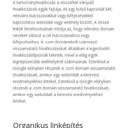
A tartományhivatkozás a visszafelé irányuló
hivatkozások egyik fajtája, és egy külső kapcsolat két,
releváns kulcsszavakkal vagy kifejezésekkel
kapcsolatos weboldal vagy webhely között. A vissza
linkek létrehozásának módja az, hogy releváns domain
neveket választ a cél kulcsszavaihoz vagy
kifejezéseihez. A .com domainekről származó
visszamutató hivatkozásokat általában a legerősebb
hivatkozástípusnak tekintik, mivel a világ egyik
legnépszerűbb webhelyéről származnak. Ezenkívül a
Google előnyben részesíti a .com domain visszamutató
hivatkozásait, amikor egy weboldalt a keresési
eredményekhez értékel. Ezenkívül a Google előnyben
részesíti a .com domain visszamutató hivatkozásait,
amikor egy weboldalt a keresési eredményekhez
értékel.
Organikus linképítés