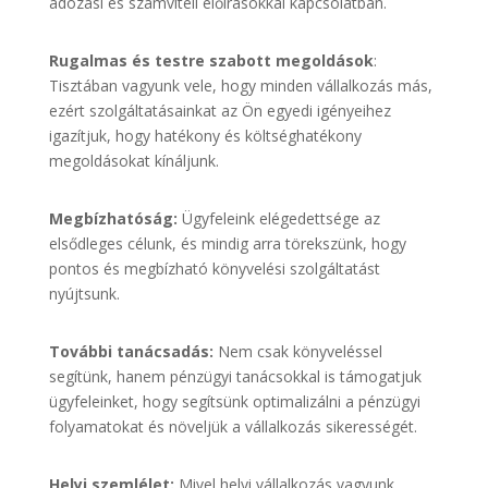
adózási és számviteli előírásokkal kapcsolatban.
Rugalmas és testre szabott megoldások
:
Tisztában vagyunk vele, hogy minden vállalkozás más,
ezért szolgáltatásainkat az Ön egyedi igényeihez
igazítjuk, hogy hatékony és költséghatékony
megoldásokat kínáljunk.
Megbízhatóság:
Ügyfeleink elégedettsége az
elsődleges célunk, és mindig arra törekszünk, hogy
pontos és megbízható könyvelési szolgáltatást
nyújtsunk.
További tanácsadás:
Nem csak könyveléssel
segítünk, hanem pénzügyi tanácsokkal is támogatjuk
ügyfeleinket, hogy segítsünk optimalizálni a pénzügyi
folyamatokat és növeljük a vállalkozás sikerességét.
Helyi szemlélet:
Mivel helyi vállalkozás vagyunk,