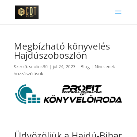
Megbízható könyvelés
Hajdúszoboszlón
Szerző:
seolink30
|
júl 24, 2023
|
Blog
|
Nincsenek
hozzászólások
Üdvözöljük a Hajdú-Bihar