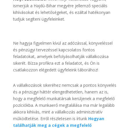
ismerjük a Hajdú-Bihar megyére jellemző speciális
kihívásokat és lehetőségeket, és ezáltal hatékonyan
tudjuk segíteni ügyfeleinket.
Ne hagyja figyelmen kívül az adózással, könyveléssel
és pénzügyi tervezéssel kapcsolatos fontos
feladatokat, amelyek befolyásolhatják vállalkozása
sikerét. Bízza profikra ezt a feladatot, és Ön is
csatlakozzon elégedett ügyfeleink táborához!
A vállalkozások sikeréhez nemcsak a pontos könyvelés
és a pénzügyi háttér elengedhetetlen, hanem az is,
hogy a megfelelő munkatársak kerüljenek a megfelelő
pozíciókba. A munkaerő megtalálása ma már legalább
akkora kihívás, mint a vállalkozás adminisztratív
működtetése. Erről részletesen is írtunk
Hogyan
találhatják meg a cégek a megfelelő