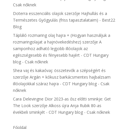
Csak nőknek
Doterra esszenciális olajok
szerzője
Hajhullás és a
Természetes Gyógyulás (friss tapasztalataim) - Best22
Blog
Tápláló rozmaring olaj hajra + (Hogyan használjuk a
rozmaringolajat a hajnövekedéshez)
szerzője
A
samponhoz adható legjobb illóolajok az
egészségesebb és fényesebb hajért - CDT Hungary
blog - Csak nőknek
Shea vaj és kakaóvaj: összetevők a szépségért és
szerzője
Argán + kókusz barkácsmentes hajbalzsam
illóolajokkal száraz hajra - CDT Hungary blog - Csak
nőknek
Cara Delevingne Dior 2023-as ősz előtti sminkje: Get
The Look
szerzője
Alkoss újra Anja Rubik 80-as
évekbeli sminkjét - CDT Hungary blog - Csak nőknek
Főoldal