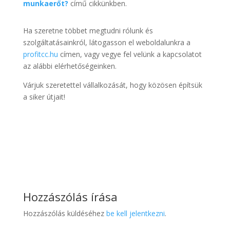
munkaerőt?
című cikkünkben.
Ha szeretne többet megtudni rólunk és
szolgáltatásainkról, látogasson el weboldalunkra a
profitcc.hu
címen, vagy vegye fel velünk a kapcsolatot
az alábbi elérhetőségeinken.
Várjuk szeretettel vállalkozását, hogy közösen építsük
a siker útjait!
Hozzászólás írása
Hozzászólás küldéséhez
be kell jelentkezni
.