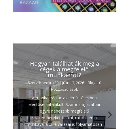
Hogyan találhatják meg a
cégek a megfelelő
munkaerőt?
Szerző:
seolink30
|
július 7, 2026
|
Blog
| 0
Hozzászólások
A munkaerőpiac az elmúlt években
jelentősen átalakult. Számos ágazatban
egyre nehezebb megfelelő
szakembereket találni, miközben a
munkavállalók elvárásai is folyamatosan