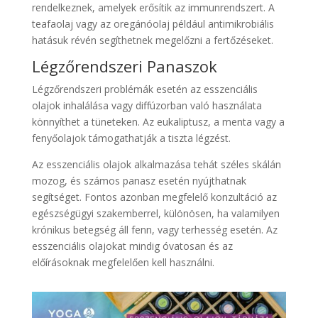
rendelkeznek, amelyek erősítik az immunrendszert. A
teafaolaj vagy az oregánóolaj például antimikrobiális
hatásuk révén segíthetnek megelőzni a fertőzéseket.
Légzőrendszeri Panaszok
Légzőrendszeri problémák esetén az esszenciális
olajok inhalálása vagy diffúzorban való használata
könnyíthet a tüneteken. Az eukaliptusz, a menta vagy a
fenyőolajok támogathatják a tiszta légzést.
Az esszenciális olajok alkalmazása tehát széles skálán
mozog, és számos panasz esetén nyújthatnak
segítséget. Fontos azonban megfelelő konzultáció az
egészségügyi szakemberrel, különösen, ha valamilyen
krónikus betegség áll fenn, vagy terhesség esetén. Az
esszenciális olajokat mindig óvatosan és az
előírásoknak megfelelően kell használni.