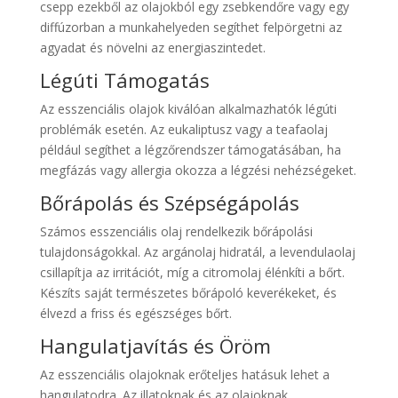
csepp ezekből az olajokból egy zsebkendőre vagy egy
diffúzorban a munkahelyeden segíthet felpörgetni az
agyadat és növelni az energiaszintedet.
Légúti Támogatás
Az esszenciális olajok kiválóan alkalmazhatók légúti
problémák esetén. Az eukaliptusz vagy a teafaolaj
például segíthet a légzőrendszer támogatásában, ha
megfázás vagy allergia okozza a légzési nehézségeket.
Bőrápolás és Szépségápolás
Számos esszenciális olaj rendelkezik bőrápolási
tulajdonságokkal. Az argánolaj hidratál, a levendulaolaj
csillapítja az irritációt, míg a citromolaj élénkíti a bőrt.
Készíts saját természetes bőrápoló keverékeket, és
élvezd a friss és egészséges bőrt.
Hangulatjavítás és Öröm
Az esszenciális olajoknak erőteljes hatásuk lehet a
hangulatodra. Az illatoknak és az olajoknak