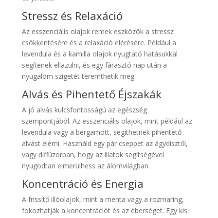
Stressz és Relaxáció
Az esszenciális olajok remek eszközök a stressz
csökkentésére és a relaxáció elérésére. Például a
levendula és a kamilla olajok nyugtató hatásukkal
segítenek ellazulni, és egy fárasztó nap után a
nyugalom szigetét teremthetik meg.
Alvás és Pihentető Éjszakák
A jó alvás kulcsfontosságú az egészség
szempontjából. Az esszenciális olajok, mint például az
levendula vagy a bergamott, segíthetnek pihentető
alvást elérni. Használd egy pár cseppet az ágydísztől,
vagy diffúzorban, hogy az illatok segítségével
nyugodtan elmerülhess az álomvilágban.
Koncentráció és Energia
A frissítő illóolajok, mint a menta vagy a rozmaring,
fokozhatják a koncentrációt és az éberséget. Egy kis