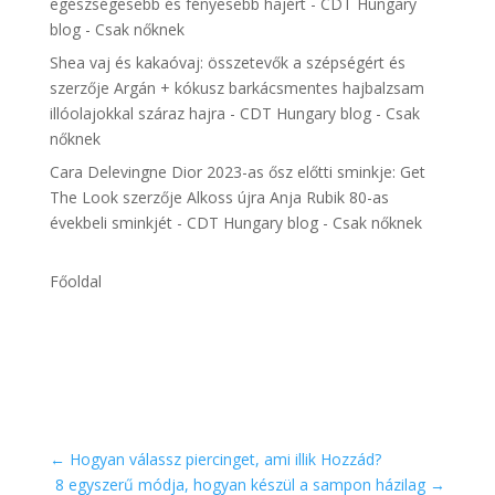
egészségesebb és fényesebb hajért - CDT Hungary
blog - Csak nőknek
Shea vaj és kakaóvaj: összetevők a szépségért és
szerzője
Argán + kókusz barkácsmentes hajbalzsam
illóolajokkal száraz hajra - CDT Hungary blog - Csak
nőknek
Cara Delevingne Dior 2023-as ősz előtti sminkje: Get
The Look
szerzője
Alkoss újra Anja Rubik 80-as
évekbeli sminkjét - CDT Hungary blog - Csak nőknek
Főoldal
←
Hogyan válassz piercinget, ami illik Hozzád?
8 egyszerű módja, hogyan készül a sampon házilag
→