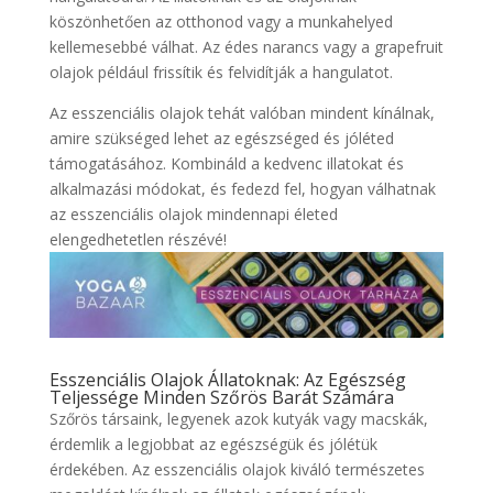
köszönhetően az otthonod vagy a munkahelyed
kellemesebbé válhat. Az édes narancs vagy a grapefruit
olajok például frissítik és felvidítják a hangulatot.
Az esszenciális olajok tehát valóban mindent kínálnak,
amire szükséged lehet az egészséged és jóléted
támogatásához. Kombináld a kedvenc illatokat és
alkalmazási módokat, és fedezd fel, hogyan válhatnak
az esszenciális olajok mindennapi életed
elengedhetetlen részévé!
Esszenciális Olajok Állatoknak: Az Egészség
Teljessége Minden Szőrös Barát Számára
Szőrös társaink, legyenek azok kutyák vagy macskák,
érdemlik a legjobbat az egészségük és jólétük
érdekében. Az esszenciális olajok kiváló természetes