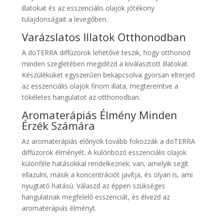
illatokat és az esszenciális olajok jótékony
tulajdonságait a levegőben.
Varázslatos Illatok Otthonodban
A doTERRA diffúzorok lehetővé teszik, hogy otthonod
minden szegletében megidézd a kiválasztott illatokat.
Készüléküket egyszerűen bekapcsolva gyorsan elterjed
az esszenciális olajok finom illata, megteremtve a
tökéletes hangulatot az otthonodban.
Aromaterápiás Élmény Minden
Érzék Számára
Az aromaterápiás előnyök tovább fokozzák a doTERRA
diffúzorok élményét. A különböző esszenciális olajok
különféle hatásokkal rendelkeznek: van, amelyik segít
ellazulni, másik a koncentrációt javítja, és olyan is, ami
nyugtató hatású. Válaszd az éppen szükséges
hangulatnak megfelelő esszenciát, és élvezd az
aromaterápiás élményt.