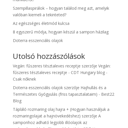
Szempillaspirálok – hogyan találod meg azt, amelyik
valóban kiemeli a tekinteted?
Az egészséges életmód kulcsa
8 egyszerű módja, hogyan készül a sampon házilag
Doterra esszenciális olajok
Utolsó hozzászólások
Vegán: fűszeres tésztaleves receptje
szerzője
Vegán:
fűszeres tésztaleves receptje - CDT Hungary blog -
Csak nőknek
Doterra esszenciális olajok
szerzője
Hajhullás és a
Természetes Gyógyulás (friss tapasztalataim) - Best22
Blog
Tápláló rozmaring olaj hajra + (Hogyan használjuk a
rozmaringolajat a hajnövekedéshez)
szerzője
A
samponhoz adható legjobb illóolajok az