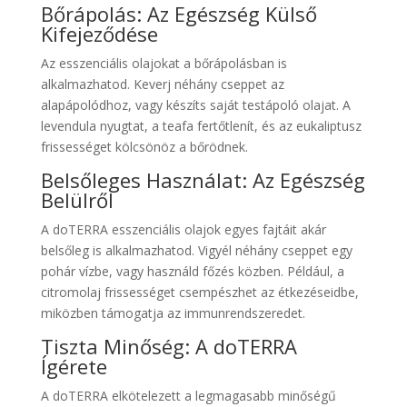
Bőrápolás: Az Egészség Külső
Kifejeződése
Az esszenciális olajokat a bőrápolásban is
alkalmazhatod. Keverj néhány cseppet az
alapápolódhoz, vagy készíts saját testápoló olajat. A
levendula nyugtat, a teafa fertőtlenít, és az eukaliptusz
frissességet kölcsönöz a bőrödnek.
Belsőleges Használat: Az Egészség
Belülről
A doTERRA esszenciális olajok egyes fajtáit akár
belsőleg is alkalmazhatod. Vigyél néhány cseppet egy
pohár vízbe, vagy használd főzés közben. Például, a
citromolaj frissességet csempészhet az étkezéseidbe,
miközben támogatja az immunrendszeredet.
Tiszta Minőség: A doTERRA
Ígérete
A doTERRA elkötelezett a legmagasabb minőségű