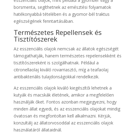
esszenciális olajok, mint például a gyömbér vagy a
borsmenta, segíthetnek az emésztési folyamatok
hatékonyabbá tételében és a gyomor-bél traktus
egészségének fenntartásában.
Természetes Repellensek és
Tisztítószerek
Az esszenciális olajok nemcsak az állatok egészségét
támogathatják, hanem természetes repelensekként és
tisztítószereként is szolgálhatnak. Például a
citronellaolaj kiváló rovarriasztó, míg a teafaolaj
antibakteriális tulajdonságokkal rendelkezik.
Az esszenciális olajok kiváló kiegészítői lehetnek a
kutyák és macskák életének, amikor a megfelelően
használják őket. Fontos azonban megjegyezni, hogy
minden állat egyedi, és az esszenciális olajokat mindig
óvatosan és megfontoltan kell alkalmazni. Kérjük,
konzultálj az állatorvosoddal az esszenciális olajok
használatáról állataidnál.