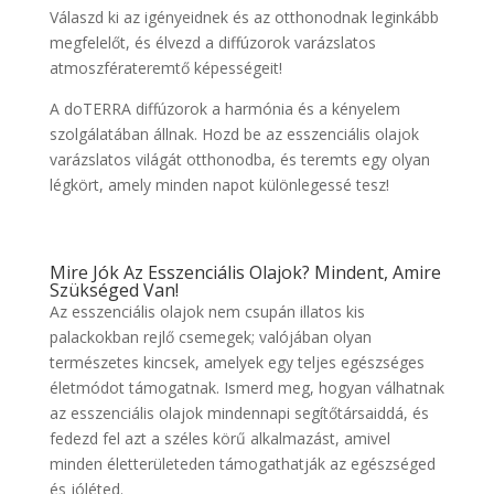
Válaszd ki az igényeidnek és az otthonodnak leginkább
megfelelőt, és élvezd a diffúzorok varázslatos
atmoszférateremtő képességeit!
A doTERRA diffúzorok a harmónia és a kényelem
szolgálatában állnak. Hozd be az esszenciális olajok
varázslatos világát otthonodba, és teremts egy olyan
légkört, amely minden napot különlegessé tesz!
Mire Jók Az Esszenciális Olajok? Mindent, Amire
Szükséged Van!
Az esszenciális olajok nem csupán illatos kis
palackokban rejlő csemegek; valójában olyan
természetes kincsek, amelyek egy teljes egészséges
életmódot támogatnak. Ismerd meg, hogyan válhatnak
az esszenciális olajok mindennapi segítőtársaiddá, és
fedezd fel azt a széles körű alkalmazást, amivel
minden életterületeden támogathatják az egészséged
és jóléted.