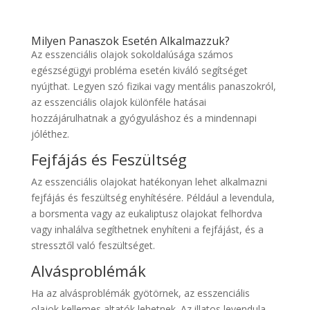
Milyen Panaszok Esetén Alkalmazzuk?
Az esszenciális olajok sokoldalúsága számos
egészségügyi probléma esetén kiváló segítséget
nyújthat. Legyen szó fizikai vagy mentális panaszokról,
az esszenciális olajok különféle hatásai
hozzájárulhatnak a gyógyuláshoz és a mindennapi
jóléthez.
Fejfájás és Feszültség
Az esszenciális olajokat hatékonyan lehet alkalmazni
fejfájás és feszültség enyhítésére. Például a levendula,
a borsmenta vagy az eukaliptusz olajokat felhordva
vagy inhalálva segíthetnek enyhíteni a fejfájást, és a
stressztől való feszültséget.
Alvásproblémák
Ha az alvásproblémák gyötörnek, az esszenciális
olajok kellemes altatók lehetnek. Az illatos levendula