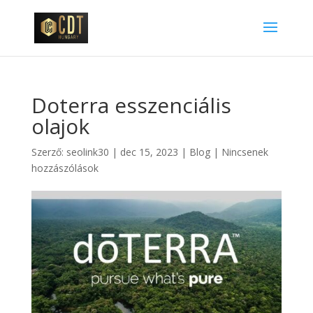
Doterra esszenciális
olajok
Szerző:
seolink30
|
dec 15, 2023
|
Blog
|
Nincsenek
hozzászólások