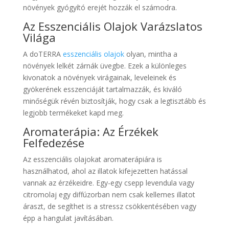
növények gyógyító erejét hozzák el számodra.
Az Esszenciális Olajok Varázslatos
Világa
A doTERRA
esszenciális olajok
olyan, mintha a
növények lelkét zárnák üvegbe. Ezek a különleges
kivonatok a növények virágainak, leveleinek és
gyökerének esszenciáját tartalmazzák, és kiváló
minőségük révén biztosítják, hogy csak a legtisztább és
legjobb termékeket kapd meg.
Aromaterápia: Az Érzékek
Felfedezése
Az esszenciális olajokat aromaterápiára is
használhatod, ahol az illatok kifejezetten hatással
vannak az érzékeidre. Egy-egy csepp levendula vagy
citromolaj egy diffúzorban nem csak kellemes illatot
áraszt, de segíthet is a stressz csökkentésében vagy
épp a hangulat javításában.