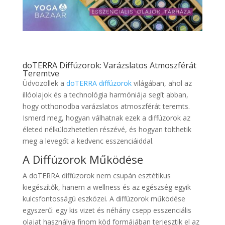
doTERRA Diffúzorok: Varázslatos Atmoszférát
Teremtve
Üdvözöllek a
doTERRA diffúzorok
világában, ahol az
illóolajok és a technológia harmóniája segít abban,
hogy otthonodba varázslatos atmoszférát teremts.
Ismerd meg, hogyan válhatnak ezek a diffúzorok az
életed nélkülözhetetlen részévé, és hogyan tölthetik
meg a levegőt a kedvenc esszenciáiddal.
A Diffúzorok Működése
A doTERRA diffúzorok nem csupán esztétikus
kiegészítők, hanem a wellness és az egészség egyik
kulcsfontosságú eszközei. A diffúzorok működése
egyszerű: egy kis vizet és néhány csepp esszenciális
olajat használva finom köd formájában terjesztik el az