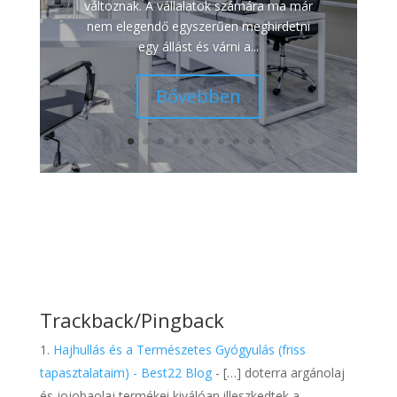
változnak. A vállalatok számára ma már
nem elegendő egyszerűen meghirdetni
egy állást és várni a...
Bővebben
Trackback/Pingback
Hajhullás és a Természetes Gyógyulás (friss
tapasztalataim) - Best22 Blog
- […] doterra argánolaj
és jojobaolaj termékei kiválóan illeszkedtek a