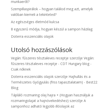
munkaerőt?
Szempillaspirálok – hogyan találod meg azt, amelyik
valóban kiemeli a tekinteted?
Az egészséges életmód kulcsa
8 egyszerű módja, hogyan készül a sampon házilag
Doterra esszenciális olajok
Utolsó hozzászólások
Vegán: fűszeres tésztaleves receptje
szerzője
Vegán:
fűszeres tésztaleves receptje - CDT Hungary blog -
Csak nőknek
Doterra esszenciális olajok
szerzője
Hajhullás és a
Természetes Gyógyulás (friss tapasztalataim) - Best22
Blog
Tápláló rozmaring olaj hajra + (Hogyan használjuk a
rozmaringolajat a hajnövekedéshez)
szerzője
A
samponhoz adható legjobb illóolajok az