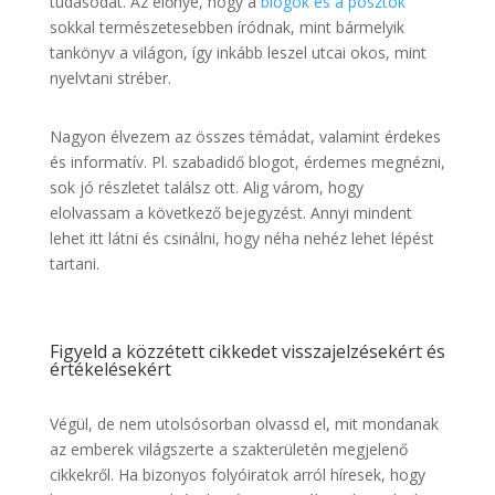
tudásodat. Az előnye, hogy a
blogok és a posztok
sokkal természetesebben íródnak, mint bármelyik
tankönyv a világon, így inkább leszel utcai okos, mint
nyelvtani stréber.
Nagyon élvezem az összes témádat, valamint érdekes
és informatív. Pl. szabadidő blogot, érdemes megnézni,
sok jó részletet találsz ott. Alig várom, hogy
elolvassam a következő bejegyzést. Annyi mindent
lehet itt látni és csinálni, hogy néha nehéz lehet lépést
tartani.
Figyeld a közzétett cikkedet visszajelzésekért és
értékelésekért
Végül, de nem utolsósorban olvassd el, mit mondanak
az emberek világszerte a szakterületén megjelenő
cikkekről. Ha bizonyos folyóiratok arról híresek, hogy