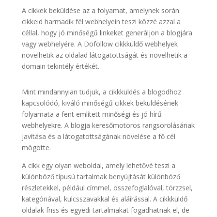
A cikkek beküldése az a folyamat, amelynek során
cikkeid harmadik fél webhelyein teszi közzé azzal a
céllal, hogy jó minőségű linkeket generáljon a blogjára
vagy webhelyére. A Dofollow cikkküldő webhelyek
növelhetik az oldalad látogatottságát és növelhetik a
domain tekintély értékét.
Mint mindannyian tudjuk, a cikkküldés a blogodhoz
kapcsolódó, kiváló minőségű cikkek beküldésének
folyamata a fent említett minőségi és jó hírű
webhelyekre. A blogja keresőmotoros rangsorolásának
javítása és a látogatottságának növelése a fő cél
mögötte.
A cikk egy olyan weboldal, amely lehetővé teszi a
különböző típusú tartalmak benyújtását különböző
részletekkel, például címmel, összefoglalóval, törzzsel,
kategóriával, kulcsszavakkal és aláírással. A cikkküldő
oldalak friss és egyedi tartalmakat fogadhatnak el, de