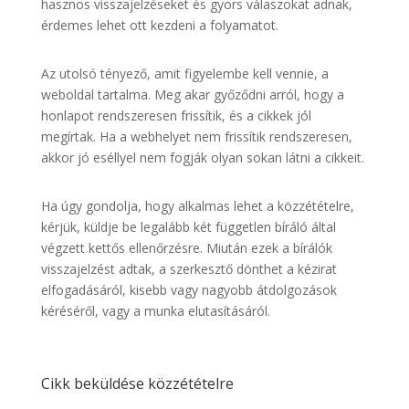
hasznos visszajelzéseket és gyors válaszokat adnak,
érdemes lehet ott kezdeni a folyamatot.
Az utolsó tényező, amit figyelembe kell vennie, a
weboldal tartalma. Meg akar győződni arról, hogy a
honlapot rendszeresen frissítik, és a cikkek jól
megírtak. Ha a webhelyet nem frissítik rendszeresen,
akkor jó eséllyel nem fogják olyan sokan látni a cikkeit.
Ha úgy gondolja, hogy alkalmas lehet a közzétételre,
kérjük, küldje be legalább két független bíráló által
végzett kettős ellenőrzésre. Miután ezek a bírálók
visszajelzést adtak, a szerkesztő dönthet a kézirat
elfogadásáról, kisebb vagy nagyobb átdolgozások
kéréséről, vagy a munka elutasításáról.
Cikk beküldése közzétételre