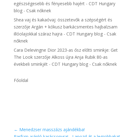
egészségesebb és fényesebb hajért - CDT Hungary
blog - Csak nőknek
Shea vaj és kakaóvaj: összetevők a szépségért és
szerzője
Argán + kókusz barkácsmentes hajbalzsam
illóolajokkal száraz hajra - CDT Hungary blog - Csak
nőknek
Cara Delevingne Dior 2023-as ősz előtti sminkje: Get
The Look
szerzője
Alkoss újra Anja Rubik 80-as
évekbeli sminkjét - CDT Hungary blog - Csak nőknek
Főoldal
←
Menedzser masszázs ajándékba!
Parfüm ajánló karácsonyra! - Lapozd át a legjobbakat