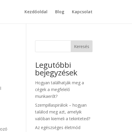
Kezdőoldal
Blog
Kapcsolat
Keresés
Legutóbbi
bejegyzések
Hogyan találhatják meg a
l
cégek a megfelelő
munkaerőt?
Szempillaspirálok – hogyan
s
találod meg azt, amelyik
valóban kiemeli a tekinteted?
Az egészséges életmód
rozó