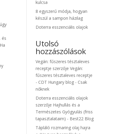
kulcsa
l
8 egyszerű módja, hogyan
készül a sampon házilag
núgy
Doterra esszenciális olajok
, és
Utolsó
 Ha
hozzászólások
Vegán: fűszeres tésztaleves
ny
receptje
szerzője
Vegán:
fűszeres tésztaleves receptje
- CDT Hungary blog - Csak
nőknek
Doterra esszenciális olajok
szerzője
Hajhullás és a
Természetes Gyógyulás (friss
tapasztalataim) - Best22 Blog
Tápláló rozmaring olaj hajra