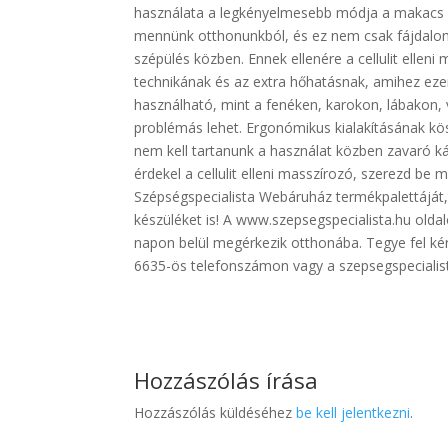
használata a legkényelmesebb módja a makacs ce
mennünk otthonunkból, és ez nem csak fájdalo
szépülés közben. Ennek ellenére a cellulit elle
technikának és az extra hőhatásnak, amihez eze
használható, mint a fenéken, karokon, lábakon,
problémás lehet. Ergonómikus kialakításának kösz
nem kell tartanunk a használat közben zavaró káb
érdekel a cellulit elleni masszírozó, szerezd be 
Szépségspecialista Webáruház termékpalettáját
készüléket is! A www.szepsegspecialista.hu oldal
napon belül megérkezik otthonába. Tegye fel ké
6635-ös telefonszámon vagy a szepsegspeciali
Hozzászólás írása
Hozzászólás küldéséhez
be kell jelentkezni
.