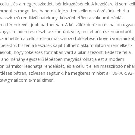
llulit és a megereszkedett bőr leküzdésének. A kezelésre ki sem kel
mmentes megoldás, hanem kifejezetten kellemes érzésünk lehet a
ni masszírozó rendkívül hatékony, köszönhetően a vákuumterápiás
n a téren kevés jobb partner van. A készülék derékon és hason ugya
 vagyis minden testrészt kezelhetünk vele, ami ebből a szempontból
önhetően a cellulit elleni masszírozó tökéletesen követi vonalainkat
elektől, hiszen a készülék saját tölthető akkumulátorral rendelkezik.
mielőbb, hogy tökéletes formában várd a bikiniszezont! Fedezze fel a
, ahol néhány egyszerű lépésben megvásárolhatja ezt a modern
on bármikor leadhatja rendelését, és a cellulit elleni masszírozó néhá
rdéseit bátran, szívesen segítünk, ha megkeres minket a +36-70-592-
sta@gmail.com e-mail címen!