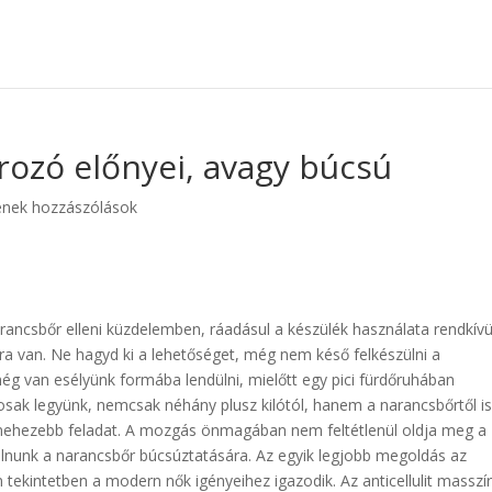
zírozó előnyei, avagy búcsú
enek hozzászólások
ancsbőr elleni küzdelemben, ráadásul a készülék használata rendkívü
ira van. Ne hagyd ki a lehetőséget, még nem késő felkészülni a
ég van esélyünk formába lendülni, mielőtt egy pici fürdőruhában
osak legyünk, nemcsak néhány plusz kilótól, hanem a narancsbőrtől i
l nehezebb feladat. A mozgás önmagában nem feltétlenül oldja meg a
álnunk a narancsbőr búcsúztatására. Az egyik legjobb megoldás az
n tekintetben a modern nők igényeihez igazodik. Az anticellulit masszí