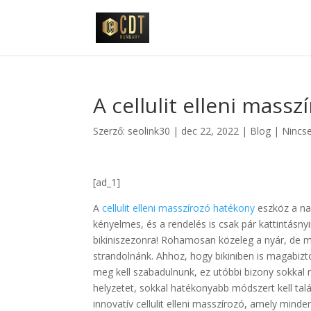
A cellulit elleni mass
Szerző:
seolink30
|
dec 22, 2022
|
Blog
|
Nincs
[ad_1]
A
cellulit elleni masszírozó hatékony
eszköz a nar
kényelmes, és a rendelés is csak pár kattintásny
bikiniszezonra! Rohamosan közeleg a nyár, de m
strandolnánk. Ahhoz, hogy bikiniben is magabizt
meg kell szabadulnunk, ez utóbbi bizony sokka
helyzetet, sokkal hatékonyabb módszert kell tal
innovatív cellulit elleni masszírozó, amely minde