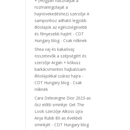
+ (Hogyan használjuk a
rozmaringolajat a
hajnövekedéshez)
szerzője
A
samponhoz adható legjobb
illóolajok az egészségesebb
és fényesebb hajért - CDT
Hungary blog - Csak nőknek
Shea vaj és kakaóvaj:
összetevők a szépségért és
szerzője
Argán + kókusz
barkácsmentes hajbalzsam
illóolajokkal száraz hajra -
CDT Hungary blog - Csak
nőknek
Cara Delevingne Dior 2023-as
ősz előtti sminkje: Get The
Look
szerzője
Alkoss újra
Anja Rubik 80-as évekbeli
sminkjét - CDT Hungary blog