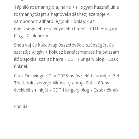
Tápláló rozmaring olaj hajra + (Hogyan használjuk a
rozmaringolajat a hajnövekedéshez)
szerzője
A
samponhoz adható legjobb illóolajok az
egészségesebb és fényesebb hajért - CDT Hungary
blog - Csak nőknek
Shea vaj és kakaóvaj: összetevők a szépségért és
szerzője
Argán + kókusz barkácsmentes hajbalzsam
illóolajokkal száraz hajra - CDT Hungary blog - Csak
nőknek
Cara Delevingne Dior 2023-as ősz előtti sminkje: Get
The Look
szerzője
Alkoss újra Anja Rubik 80-as
évekbeli sminkjét - CDT Hungary blog - Csak nőknek
Főoldal