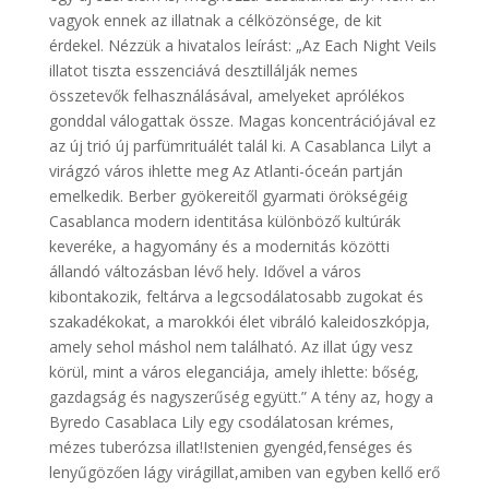
vagyok ennek az illatnak a célközönsége, de kit
érdekel. Nézzük a hivatalos leírást: „Az Each Night Veils
illatot tiszta esszenciává desztillálják nemes
összetevők felhasználásával, amelyeket aprólékos
gonddal válogattak össze. Magas koncentrációjával ez
az új trió új parfümrituálét talál ki. A Casablanca Lilyt a
virágzó város ihlette meg Az Atlanti-óceán partján
emelkedik. Berber gyökereitől gyarmati örökségéig
Casablanca modern identitása különböző kultúrák
keveréke, a hagyomány és a modernitás közötti
állandó változásban lévő hely. Idővel a város
kibontakozik, feltárva a legcsodálatosabb zugokat és
szakadékokat, a marokkói élet vibráló kaleidoszkópja,
amely sehol máshol nem található. Az illat úgy vesz
körül, mint a város eleganciája, amely ihlette: bőség,
gazdagság és nagyszerűség együtt.” A tény az, hogy a
Byredo Casablaca Lily egy csodálatosan krémes,
mézes tuberózsa illat!Istenien gyengéd,fenséges és
lenyűgözően lágy virágillat,amiben van egyben kellő erő