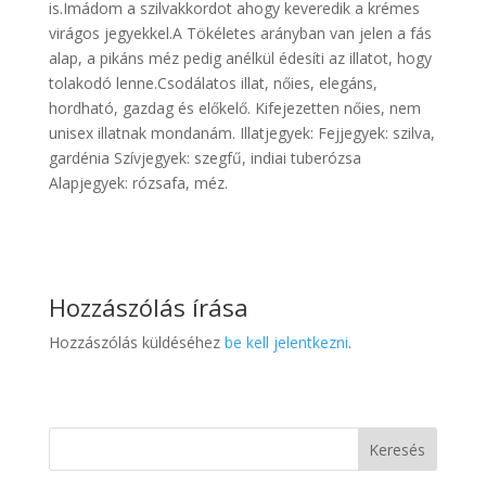
is.Imádom a szilvakkordot ahogy keveredik a krémes
virágos jegyekkel.A Tökéletes arányban van jelen a fás
alap, a pikáns méz pedig anélkül édesíti az illatot, hogy
tolakodó lenne.Csodálatos illat, nőies, elegáns,
hordható, gazdag és előkelő. Kifejezetten nőies, nem
unisex illatnak mondanám. Illatjegyek: Fejjegyek: szilva,
gardénia Szívjegyek: szegfű, indiai tuberózsa
Alapjegyek: rózsafa, méz.
Hozzászólás írása
Hozzászólás küldéséhez
be kell jelentkezni
.
Keresés