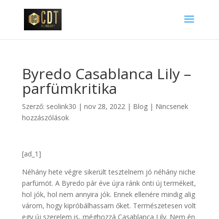
Byredo Casablanca Lily –
parfümkritika
Szerző:
seolink30
|
nov 28, 2022
|
Blog
|
Nincsenek
hozzászólások
[ad_1]
Néhány hete végre sikerült tesztelnem jó néhány niche
parfümöt. A Byredo pár éve újra ránk önti új termékeit,
hol jók, hol nem annyira jók. Ennek ellenére mindig alig
várom, hogy kipróbálhassam őket. Természetesen volt
egy új szerelem is, méghozzá Casablanca Lily. Nem én