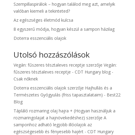
Szempillaspirálok – hogyan találod meg azt, amelyik
valóban kiemeli a tekinteted?
Az egészséges életmód kulcsa
8 egyszerű módja, hogyan készül a sampon házilag
Doterra esszenciális olajok
Utolsó hozzászólások
Vegán: fűszeres tésztaleves receptje
szerzője
Vegán:
fűszeres tésztaleves receptje - CDT Hungary blog -
Csak nőknek
Doterra esszenciális olajok
szerzője
Hajhullás és a
Természetes Gyógyulás (friss tapasztalataim) - Best22
Blog
Tápláló rozmaring olaj hajra + (Hogyan használjuk a
rozmaringolajat a hajnövekedéshez)
szerzője
A
samponhoz adható legjobb illóolajok az
egészségesebb és fényesebb hajért - CDT Hungary