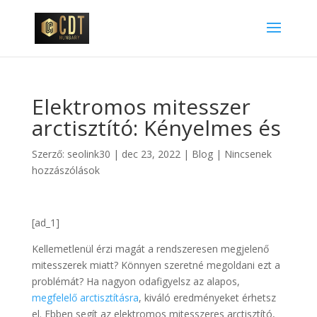
Elektromos mitesszer
arctisztító: Kényelmes és
Szerző:
seolink30
|
dec 23, 2022
|
Blog
|
Nincsenek
hozzászólások
[ad_1]
Kellemetlenül érzi magát a rendszeresen megjelenő
mitesszerek miatt? Könnyen szeretné megoldani ezt a
problémát? Ha nagyon odafigyelsz az alapos,
megfelelő arctisztításra
, kiváló eredményeket érhetsz
el. Ebben segít az elektromos mitesszeres arctisztító,