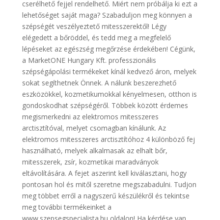
cserélhető fejjel rendelhető. Miért nem próbálja ki ezt a
lehetőséget saját maga? Szabaduljon meg könnyen a
szépségét veszélyeztető mitesszerektől! Légy
elégedett a bőröddel, és tedd meg a megfelelő
lépéseket az egészség megőrzése érdekében! Cégünk,
a MarketONE Hungary Kft. professzionális
szépségápolási termékeket kínál kedvező áron, melyek
sokat segíthetnek Önnek. A nálunk beszerezhető
eszközökkel, kozmetikumokkal kényelmesen, otthon is
gondoskodhat szépségéről. Többek között érdemes
megismerkedni az elektromos mitesszeres
arctisztítóval, melyet csomagban kínálunk. Az
elektromos mitesszeres arctisztítóhoz 4 különböző fej
használható, melyek alkalmasak az elhalt bőr,
mitesszerek, zsír, kozmetikai maradványok
eltávolítására. A fejet aszerint kell kiválasztani, hogy
pontosan hol és mitől szeretne megszabadulni. Tudjon
meg többet erről a nagyszerű készülékről és tekintse
meg további termékeinket a
www.szepsegspecialista.hu oldalon! Ha kérdése van,