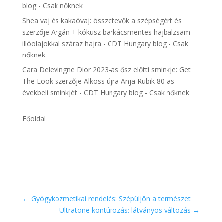
blog - Csak nőknek
Shea vaj és kakaóvaj: összetevők a szépségért és
szerzője
Argán + kókusz barkácsmentes hajbalzsam
illóolajokkal száraz hajra - CDT Hungary blog - Csak
nőknek
Cara Delevingne Dior 2023-as ősz előtti sminkje: Get
The Look
szerzője
Alkoss újra Anja Rubik 80-as
évekbeli sminkjét - CDT Hungary blog - Csak nőknek
Főoldal
←
Gyógykozmetikai rendelés: Szépüljön a természet
Ultratone kontúrozás: látványos változás
→