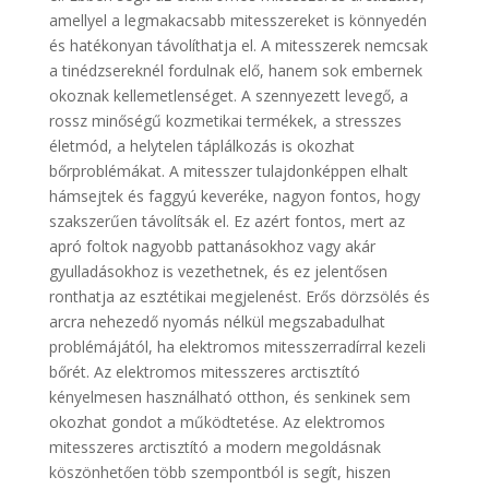
amellyel a legmakacsabb mitesszereket is könnyedén
és hatékonyan távolíthatja el. A mitesszerek nemcsak
a tinédzsereknél fordulnak elő, hanem sok embernek
okoznak kellemetlenséget. A szennyezett levegő, a
rossz minőségű kozmetikai termékek, a stresszes
életmód, a helytelen táplálkozás is okozhat
bőrproblémákat. A mitesszer tulajdonképpen elhalt
hámsejtek és faggyú keveréke, nagyon fontos, hogy
szakszerűen távolítsák el. Ez azért fontos, mert az
apró foltok nagyobb pattanásokhoz vagy akár
gyulladásokhoz is vezethetnek, és ez jelentősen
ronthatja az esztétikai megjelenést. Erős dörzsölés és
arcra nehezedő nyomás nélkül megszabadulhat
problémájától, ha elektromos mitesszerradírral kezeli
bőrét. Az elektromos mitesszeres arctisztító
kényelmesen használható otthon, és senkinek sem
okozhat gondot a működtetése. Az elektromos
mitesszeres arctisztító a modern megoldásnak
köszönhetően több szempontból is segít, hiszen