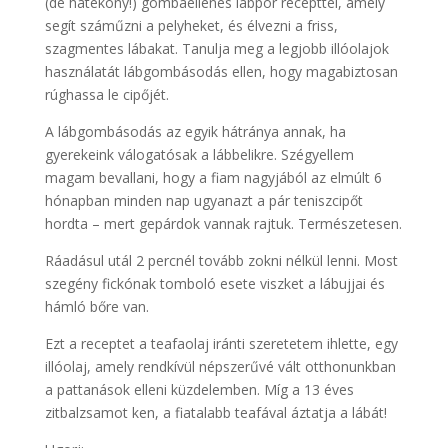
(de hatékony!) gombaellenes lábpor recepttel, amely
segít száműzni a pelyheket, és élvezni a friss,
szagmentes lábakat. Tanulja meg a legjobb illóolajok
használatát lábgombásodás ellen, hogy magabiztosan
rúghassa le cipőjét.
A lábgombásodás az egyik hátránya annak, ha
gyerekeink válogatósak a lábbelikre. Szégyellem
magam bevallani, hogy a fiam nagyjából az elmúlt 6
hónapban minden nap ugyanazt a pár teniszcipőt
hordta – mert gepárdok vannak rajtuk. Természetesen.
Ráadásul utál 2 percnél tovább zokni nélkül lenni. Most
szegény fickónak tomboló esete viszket a lábujjai és
hámló bőre van.
Ezt a receptet a teafaolaj iránti szeretetem ihlette, egy
illóolaj, amely rendkívül népszerűvé vált otthonunkban
a pattanások elleni küzdelemben. Míg a 13 éves
zitbalzsamot ken, a fiatalabb teafával áztatja a lábát!