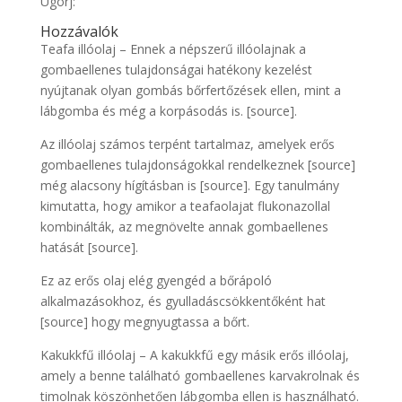
Ugorj:
Hozzávalók
Teafa illóolaj – Ennek a népszerű illóolajnak a
gombaellenes tulajdonságai hatékony kezelést
nyújtanak olyan gombás bőrfertőzések ellen, mint a
lábgomba és még a korpásodás is. [source].
Az illóolaj számos terpént tartalmaz, amelyek erős
gombaellenes tulajdonságokkal rendelkeznek [source]
még alacsony hígításban is [source]. Egy tanulmány
kimutatta, hogy amikor a teafaolajat flukonazollal
kombinálták, az megnövelte annak gombaellenes
hatását [source].
Ez az erős olaj elég gyengéd a bőrápoló
alkalmazásokhoz, és gyulladáscsökkentőként hat
[source] hogy megnyugtassa a bőrt.
Kakukkfű illóolaj – A kakukkfű egy másik erős illóolaj,
amely a benne található gombaellenes karvakrolnak és
timolnak köszönhetően lábgomba ellen is használható.