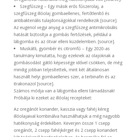
Szegfűszeg – Egy másik erős fűszerolaj, a
szegfűszeg illóolaj gombaellenes, fertőtlenítő és
antibakteriális tulajdonságokkal rendelkezik [source].
Az eugenol vegyi anyag a szegfűszeg antimikrobiális
hatását biztosítja a gombás fertőzések, például a
lábgomba és az ótvar elleni küzdelemben. [source].
Muskátli, gyömbér és citromfű – Egy 2020-as
tanulmány kimutatta, hogy ezeknek az olajoknak a
gombásodást gátló képessége idővel csökken, de még
mindig jobban teljesítettek, mint két általánosan
használt helyi gombaellenes szer, a terbinafin és az
itrakonazol [source].
Számos módja van a lábgomba elleni támadásnak!
Próbálja ki ezeket az illóolaj recepteket:
Az oregánót koriander, kasszia vagy fahéj kéreg
illóolajaival kombinálva használhatjuk a még nagyobb
hatékonyság érdekében. Keverjen össze 1 csepp
oregánót, 2 csepp fahéjkérget és 2 csepp koriandert