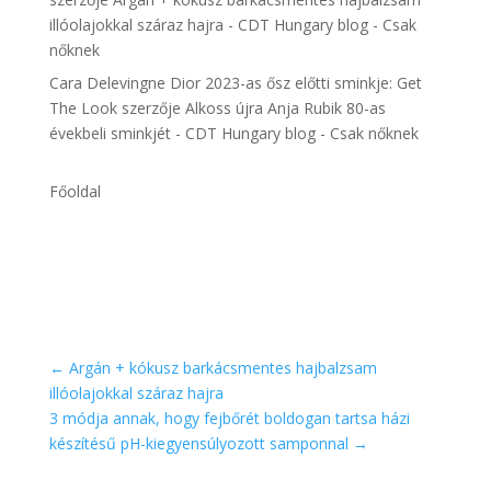
illóolajokkal száraz hajra - CDT Hungary blog - Csak
nőknek
Cara Delevingne Dior 2023-as ősz előtti sminkje: Get
The Look
szerzője
Alkoss újra Anja Rubik 80-as
évekbeli sminkjét - CDT Hungary blog - Csak nőknek
Főoldal
←
Argán + kókusz barkácsmentes hajbalzsam
illóolajokkal száraz hajra
3 módja annak, hogy fejbőrét boldogan tartsa házi
készítésű pH-kiegyensúlyozott samponnal
→