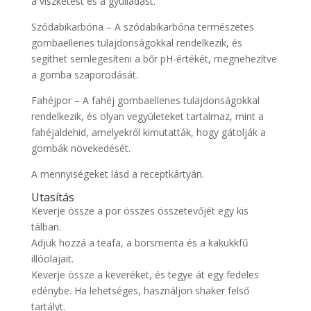
a viszketést és a gyulladást.
Szódabikarbóna – A szódabikarbóna természetes
gombaellenes tulajdonságokkal rendelkezik, és
segíthet semlegesíteni a bőr pH-értékét, megnehezítve
a gomba szaporodását.
Fahéjpor – A fahéj gombaellenes tulajdonságokkal
rendelkezik, és olyan vegyületeket tartalmaz, mint a
fahéjaldehid, amelyekről kimutatták, hogy gátolják a
gombák növekedését.
A mennyiségeket lásd a receptkártyán.
Utasítás
Keverje össze a por összes összetevőjét egy kis
tálban.
Adjuk hozzá a teafa, a borsmenta és a kakukkfű
illóolajait.
Keverje össze a keveréket, és tegye át egy fedeles
edénybe. Ha lehetséges, használjon shaker felső
tartályt.