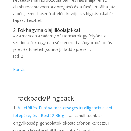
két teáskanál hordozóolajban, és használja fel az
alábbi receptekben. Az oregánó és a fahéj irritálhatják
a bőrt, ezért használat előtt kezdje kis hígításokkal és
tapasz-teszttel.
2. Fokhagyma olaj illóolajokkal
Az American Academy of Dermatology folyóirata
szerint a fokhagyma csökkentheti a lábgombásodás
jeleit és tüneteit [source]. Hadd ajoene,…
[ad_2]
Forrás
Trackback/Pingback
A Letöltés: Európa mesterséges intelligencia elleni
fellépése, és - Best22 Blog
- […] tanulhatunk az
öngyilkossági gondolatok okostelefonon keresztüli
nyomon követéséből Egy új kutatási projekt