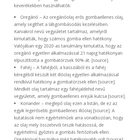
keverékekben használhatók:
Oregánó – Az oregánóolaj erős gombaellenes olaj,
amely segíthet a lábgombásodás kezelésében.
Karvakrol nevű vegyületet tartalmaz, amelyről
kimutatták, hogy számos gomba ellen hatékony.
Valójában egy 2020-as tanulmány kimutatta, hogy az
oregánó egyetlen alkalmazással 21 napig hatékonyan
elpusztította a gombatörzsek 90%-át. [source].
Fahéj – A fahéjból, a kassziából és a fahéj
kéregéből készült két illóolaj egyetlen alkalmazással
rendkívül hatékony a gombatörzsek ellen [source].
Mindkét olaj tartalmaz egy fahéjaldehid nevű
vegyületet, amely gombaellenes erejük kulcsa [source].
Koriander – meglepő olaj ezen a listán, de ez az
egyik legerősebb gombaellenes illóolaj [source]. A
kutatások nem egyértelműek arra vonatkozóan, hogy
az olaj mely összetevői teszik hatásossá, de
egyértelmű győztes a gombás fertőzések ellen.
Oregánóval használva még hatékonyabb volt [source].