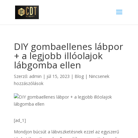
DIY gombaellenes lábpor
+ a legjobb illóolajok
lábgomba ellen
Szerző:
admin
|
júl 15, 2023
|
Blog
|
Nincsenek
hozzászólások
[ad_1]
Mondjon búcsút a lábviszketésnek ezzel az egyszerű