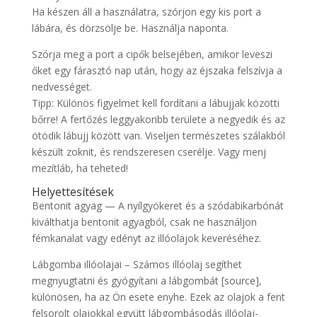
Ha készen áll a használatra, szórjon egy kis port a
lábára, és dörzsölje be. Használja naponta.
Szórja meg a port a cipők belsejében, amikor leveszi
őket egy fárasztó nap után, hogy az éjszaka felszívja a
nedvességet.
Tipp: Különös figyelmet kell fordítani a lábujjak közötti
bőrre! A fertőzés leggyakoribb területe a negyedik és az
ötödik lábujj között van. Viseljen természetes szálakból
készült zoknit, és rendszeresen cserélje. Vagy menj
mezítláb, ha teheted!
Helyettesítések
Bentonit agyag — A nyílgyökeret és a szódabikarbónát
kiválthatja bentonit agyagból, csak ne használjon
fémkanalat vagy edényt az illóolajok keveréséhez.
Lábgomba illóolajai – Számos illóolaj segíthet
megnyugtatni és gyógyítani a lábgombát [source],
különösen, ha az Ön esete enyhe. Ezek az olajok a fent
felsorolt ​​olajokkal együtt lábgombásodás illóolaj-