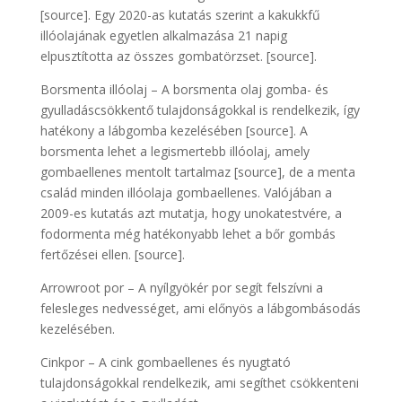
[source]. Egy 2020-as kutatás szerint a kakukkfű
illóolajának egyetlen alkalmazása 21 napig
elpusztította az összes gombatörzset. [source].
Borsmenta illóolaj – A borsmenta olaj gomba- és
gyulladáscsökkentő tulajdonságokkal is rendelkezik, így
hatékony a lábgomba kezelésében [source]. A
borsmenta lehet a legismertebb illóolaj, amely
gombaellenes mentolt tartalmaz [source], de a menta
család minden illóolaja gombaellenes. Valójában a
2009-es kutatás azt mutatja, hogy unokatestvére, a
fodormenta még hatékonyabb lehet a bőr gombás
fertőzései ellen. [source].
Arrowroot por – A nyílgyökér por segít felszívni a
felesleges nedvességet, ami előnyös a lábgombásodás
kezelésében.
Cinkpor – A cink gombaellenes és nyugtató
tulajdonságokkal rendelkezik, ami segíthet csökkenteni