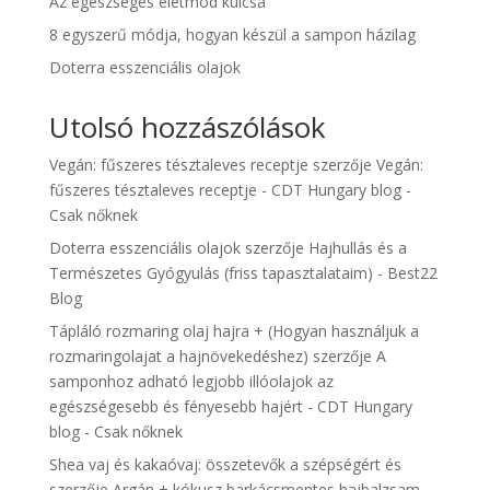
Az egészséges életmód kulcsa
8 egyszerű módja, hogyan készül a sampon házilag
Doterra esszenciális olajok
Utolsó hozzászólások
Vegán: fűszeres tésztaleves receptje
szerzője
Vegán:
fűszeres tésztaleves receptje - CDT Hungary blog -
Csak nőknek
Doterra esszenciális olajok
szerzője
Hajhullás és a
Természetes Gyógyulás (friss tapasztalataim) - Best22
Blog
Tápláló rozmaring olaj hajra + (Hogyan használjuk a
rozmaringolajat a hajnövekedéshez)
szerzője
A
samponhoz adható legjobb illóolajok az
egészségesebb és fényesebb hajért - CDT Hungary
blog - Csak nőknek
Shea vaj és kakaóvaj: összetevők a szépségért és
szerzője
Argán + kókusz barkácsmentes hajbalzsam