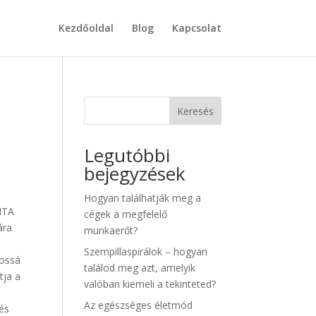
Kezdőoldal
Blog
Kapcsolat
Keresés
Legutóbbi
bejegyzések
Hogyan találhatják meg a
VITA
cégek a megfelelő
ára
munkaerőt?
Szempillaspirálok – hogyan
lossá
találod meg azt, amelyik
tja a
valóban kiemeli a tekinteted?
Az egészséges életmód
 és