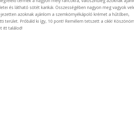
megfelelő termék a nagyon mély ráncokra, valószínűleg azoknak aján
letei és látható sötét karikái. Összességében nagyon meg vagyok vel
Kifejezetten azoknak ajánlom a szemkörnyékápoló krémet a hűtőben,
i terület. Próbáld ki így, 10 pont! Remélem tetszett a cikk! Köszönö
itt találod!