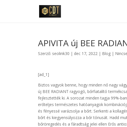
APIVITA új BEE RADIA
Szerző:
seolink30
|
dec 17, 2022
|
Blog
|
Nincs
[ad_1]
Biztos vagyok benne, hogy minden nő nagy vágya
új BEE RADIANT ragyogó, bőrfiatalító termékcsal
fejlesztették ki. A sorozat minden tagja 99%-b
erőteljes természetes hatóanyagok kombinációja 
és fényessé varázsolja a bőrt. Serkenti a kollagé
bőrt és kiegyensúlyozza a bőr tónusát. Hadd m
bőröregedés és a fáradtság jelei ellen Erős antio