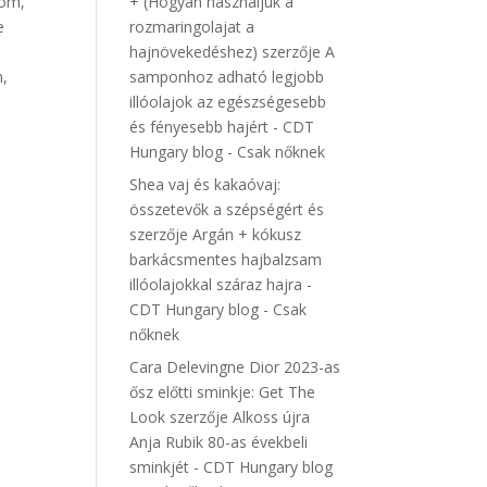
lom,
+ (Hogyan használjuk a
e
rozmaringolajat a
hajnövekedéshez)
szerzője
A
m,
samponhoz adható legjobb
illóolajok az egészségesebb
és fényesebb hajért - CDT
Hungary blog - Csak nőknek
Shea vaj és kakaóvaj:
összetevők a szépségért és
szerzője
Argán + kókusz
barkácsmentes hajbalzsam
illóolajokkal száraz hajra -
CDT Hungary blog - Csak
nőknek
Cara Delevingne Dior 2023-as
ősz előtti sminkje: Get The
Look
szerzője
Alkoss újra
Anja Rubik 80-as évekbeli
sminkjét - CDT Hungary blog