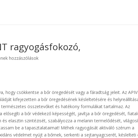
NT ragyogásfokozó,
enek hozzászólások
, hogy csökkentse a bőr öregedését vagy a fáradtság jeleit. Az API
ádját kifejezetten a bőr öregedésének késleltetésére és helyreállítás
an természetes összetevőket és hatékony formulákat tartalmaz. Az
elősegíti a bőr védekező képességét, javítja a bőr öregedését, fiata
n és elasztin szintézisét, szabályozza a melanin termelődését, világosí
utassam be a tapasztalataimat! Méhek ragyogását aktiváló szérum a
xidáns védelmet nyújt a bőrnek, serkenti a sejtanyagcserét, késlelteti