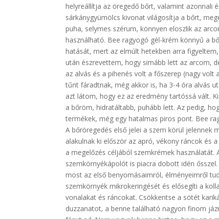
helyreállítja az öregedő bőrt, valamint azonnali
sárkánygyümölcs kivonat világosítja a bőrt, megel
puha, selymes szérum, könnyen eloszlik az arc
használható. Bee ragyogó gél-krém könnyű a bőr
hatását, mert az elmúlt hetekben arra figyeltem
után észrevettem, hogy simább lett az arcom, d
az alvás és a pihenés volt a főszerep (nagy volt
tűnt fáradtnak, még akkor is, ha 3-4 óra alvás u
azt látom, hogy ez az eredmény tartóssá vált. Ki
a bőröm, hidratáltabb, puhább lett. Az pedig, h
termékek, még egy hatalmas piros pont. Bee rag
A bőröregedés első jelei a szem körül jelennek m
alakulnak ki először az apró, vékony ráncok és 
a megelőzés céljából szemkrémek használatát. 
szemkörnyékápolót is piacra dobott idén ősszel.
most az első benyomásaimról, élményeimről tudo
szemkörnyék mikrokeringését és elősegíti a kolla
vonalakat és ráncokat. Csökkentse a sötét kariká
duzzanatot, a benne található nagyon finom jázmi