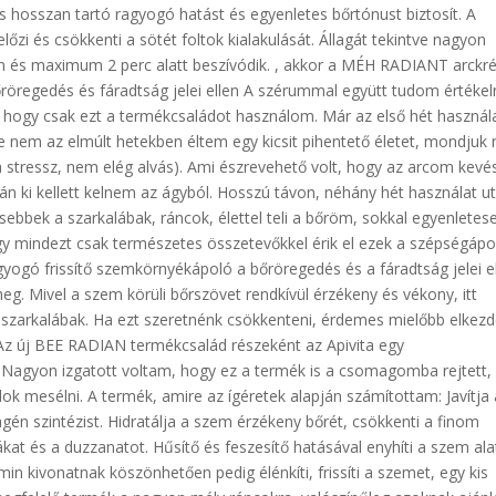
 és hosszan tartó ragyogó hatást és egyenletes bőrtónust biztosít. A
őzi és csökkenti a sötét foltok kialakulását. Állagát tekintve nagyon
on és maximum 2 perc alatt beszívódik. , akkor a MÉH RADIANT arck
öregedés és fáradtság jelei ellen A szérummal együtt tudom értékel
, hogy csak ezt a termékcsaládot használom. Már az első hét használ
e nem az elmúlt hetekben éltem egy kicsit pihentető életet, mondjuk
 a stressz, nem elég alvás). Ami észrevehető volt, hogy az arcom kevé
tán ki kellett kelnem az ágyból. Hosszú távon, néhány hét használat u
sebbek a szarkalábak, ráncok, élettel teli a bőröm, sokkal egyenletes
ogy mindezt csak természetes összetevőkkel érik el ezek a szépségápo
yogó frissítő szemkörnyékápoló a bőröregedés és a fáradtság jelei e
eg. Mivel a szem körüli bőrszövet rendkívül érzékeny és vékony, itt
a szarkalábak. Ha ezt szeretnénk csökkenteni, érdemes mielőbb elkezd
Az új BEE RADIAN termékcsalád részeként az Apivita egy
 Nagyon izgatott voltam, hogy ez a termék is a csomagomba rejtett, 
k mesélni. A termék, amire az ígéretek alapján számítottam: Javítja 
gén szintézist. Hidratálja a szem érzékeny bőrét, csökkenti a finom
kat és a duzzanatot. Hűsítő és feszesítő hatásával enyhíti a szem alat
n kivonatnak köszönhetően pedig élénkíti, frissíti a szemet, egy kis