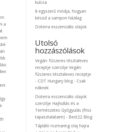
kulcsa
8 egyszerű módja, hogyan
rém
készül a sampon házilag
ni a
Doterra esszenciális olajok
at
 nem
Utolsó
sbé
hozzászólások
tán
ebb
Vegán: fűszeres tésztaleves
lási
receptje
szerzője
Vegán:
llen
fűszeres tésztaleves receptje
- CDT Hungary blog - Csak
eni
nőknek
Doterra esszenciális olajok
így
szerzője
Hajhullás és a
a
Természetes Gyógyulás (friss
tapasztalataim) - Best22 Blog
ti
Tápláló rozmaring olaj hajra