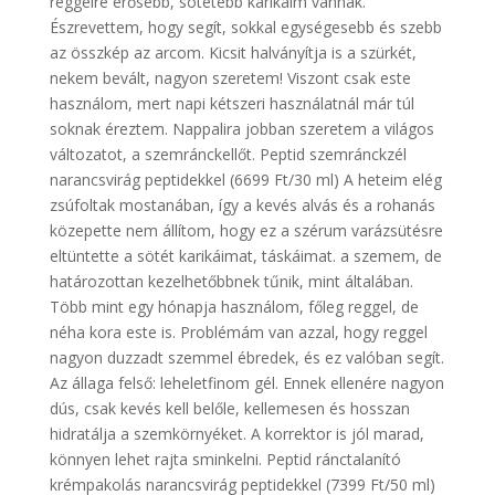
reggelre erősebb, sötétebb karikáim vannak.
Észrevettem, hogy segít, sokkal egységesebb és szebb
az összkép az arcom. Kicsit halványítja is a szürkét,
nekem bevált, nagyon szeretem! Viszont csak este
használom, mert napi kétszeri használatnál már túl
soknak éreztem. Nappalira jobban szeretem a világos
változatot, a szemránckellőt. Peptid szemránckzél
narancsvirág peptidekkel (6699 Ft/30 ml) A heteim elég
zsúfoltak mostanában, így a kevés alvás és a rohanás
közepette nem állítom, hogy ez a szérum varázsütésre
eltüntette a sötét karikáimat, táskáimat. a szemem, de
határozottan kezelhetőbbnek tűnik, mint általában.
Több mint egy hónapja használom, főleg reggel, de
néha kora este is. Problémám van azzal, hogy reggel
nagyon duzzadt szemmel ébredek, és ez valóban segít.
Az állaga felső: leheletfinom gél. Ennek ellenére nagyon
dús, csak kevés kell belőle, kellemesen és hosszan
hidratálja a szemkörnyéket. A korrektor is jól marad,
könnyen lehet rajta sminkelni. Peptid ránctalanító
krémpakolás narancsvirág peptidekkel (7399 Ft/50 ml)