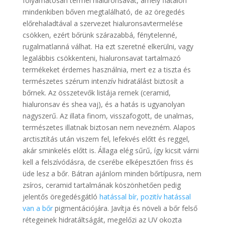
folyamatosan termel hialuronsavat, amely fiatalon
mindenkiben bőven megtalálható, de az öregedés
előrehaladtával a szervezet hialuronsavtermelése
csökken, ezért bőrünk szárazabbá, fénytelenné,
rugalmatlanná válhat. Ha ezt szeretné elkerülni, vagy
legalábbis csökkenteni, hialuronsavat tartalmazó
termékeket érdemes használnia, mert ez a tiszta és
természetes szérum intenzív hidratálást biztosít a
bőrnek. Az összetevők listája remek (ceramid,
hialuronsav és shea vaj), és a hatás is ugyanolyan
nagyszerű. Az illata finom, visszafogott, de unalmas,
természetes illatnak biztosan nem nevezném. Alapos
arctisztítás után viszem fel, lefekvés előtt és reggel,
akár sminkelés előtt is. Állaga elég sűrű, így kicsit várni
kell a felszívódásra, de cserébe elképesztően friss és
üde lesz a bőr. Bátran ajánlom minden bőrtípusra, nem
zsíros, ceramid tartalmának köszönhetően pedig
jelentős öregedésgátló
hatással bír, pozitív hatással
van a bőr
pigmentációjára. Javítja és növeli a bőr felső
rétegeinek hidratáltságát, megelőzi az UV okozta