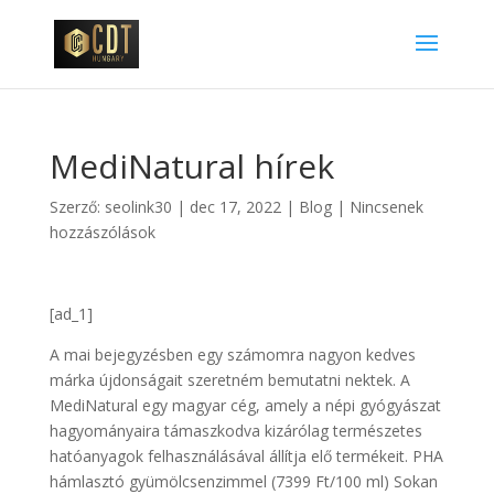
MediNatural hírek
Szerző:
seolink30
|
dec 17, 2022
|
Blog
|
Nincsenek
hozzászólások
[ad_1]
A mai bejegyzésben egy számomra nagyon kedves
márka újdonságait szeretném bemutatni nektek. A
MediNatural egy magyar cég, amely a népi gyógyászat
hagyományaira támaszkodva kizárólag természetes
hatóanyagok felhasználásával állítja elő termékeit. PHA
hámlasztó gyümölcsenzimmel (7399 Ft/100 ml) Sokan