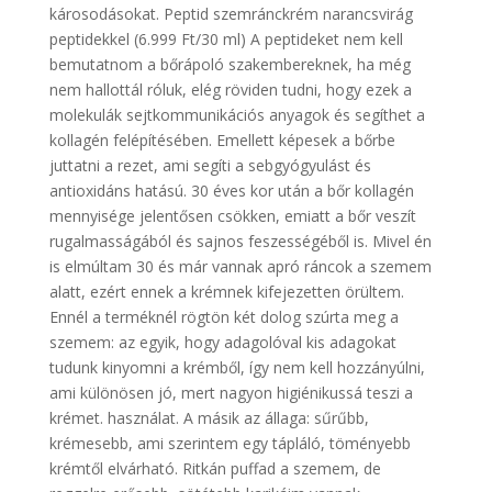
károsodásokat. Peptid szemránckrém narancsvirág
peptidekkel (6.999 Ft/30 ml) A peptideket nem kell
bemutatnom a bőrápoló szakembereknek, ha még
nem hallottál róluk, elég röviden tudni, hogy ezek a
molekulák sejtkommunikációs anyagok és segíthet a
kollagén felépítésében. Emellett képesek a bőrbe
juttatni a rezet, ami segíti a sebgyógyulást és
antioxidáns hatású. 30 éves kor után a bőr kollagén
mennyisége jelentősen csökken, emiatt a bőr veszít
rugalmasságából és sajnos feszességéből is. Mivel én
is elmúltam 30 és már vannak apró ráncok a szemem
alatt, ezért ennek a krémnek kifejezetten örültem.
Ennél a terméknél rögtön két dolog szúrta meg a
szemem: az egyik, hogy adagolóval kis adagokat
tudunk kinyomni a krémből, így nem kell hozzányúlni,
ami különösen jó, mert nagyon higiénikussá teszi a
krémet. használat. A másik az állaga: sűrűbb,
krémesebb, ami szerintem egy tápláló, töményebb
krémtől elvárható. Ritkán puffad a szemem, de