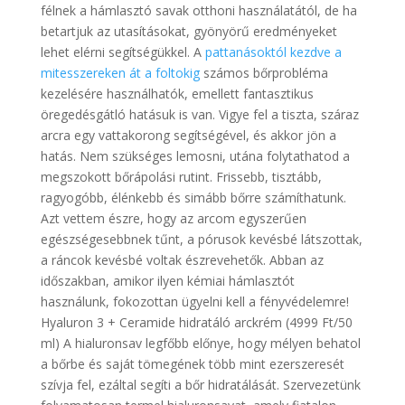
félnek a hámlasztó savak otthoni használatától, de ha
betartjuk az utasításokat, gyönyörű eredményeket
lehet elérni segítségükkel. A
pattanásoktól kezdve a
mitesszereken át a foltokig
számos bőrprobléma
kezelésére használhatók, emellett fantasztikus
öregedésgátló hatásuk is van. Vigye fel a tiszta, száraz
arcra egy vattakorong segítségével, és akkor jön a
hatás. Nem szükséges lemosni, utána folytathatod a
megszokott bőrápolási rutint. Frissebb, tisztább,
ragyogóbb, élénkebb és simább bőrre számíthatunk.
Azt vettem észre, hogy az arcom egyszerűen
egészségesebbnek tűnt, a pórusok kevésbé látszottak,
a ráncok kevésbé voltak észrevehetők. Abban az
időszakban, amikor ilyen kémiai hámlasztót
használunk, fokozottan ügyelni kell a fényvédelemre!
Hyaluron 3 + Ceramide hidratáló arckrém (4999 Ft/50
ml) A hialuronsav legfőbb előnye, hogy mélyen behatol
a bőrbe és saját tömegének több mint ezerszeresét
szívja fel, ezáltal segíti a bőr hidratálását. Szervezetünk