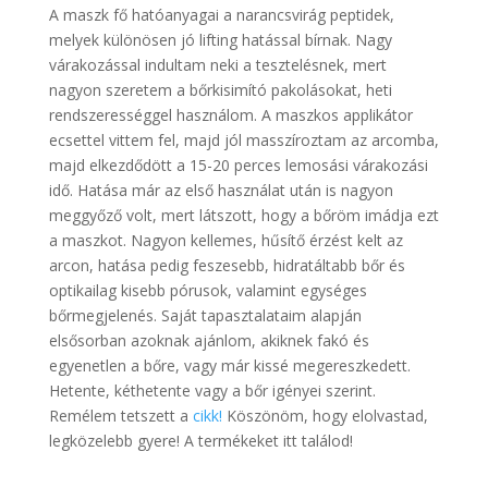
A maszk fő hatóanyagai a narancsvirág peptidek,
melyek különösen jó lifting hatással bírnak. Nagy
várakozással indultam neki a tesztelésnek, mert
nagyon szeretem a bőrkisimító pakolásokat, heti
rendszerességgel használom. A maszkos applikátor
ecsettel vittem fel, majd jól masszíroztam az arcomba,
majd elkezdődött a 15-20 perces lemosási várakozási
idő. Hatása már az első használat után is nagyon
meggyőző volt, mert látszott, hogy a bőröm imádja ezt
a maszkot. Nagyon kellemes, hűsítő érzést kelt az
arcon, hatása pedig feszesebb, hidratáltabb bőr és
optikailag kisebb pórusok, valamint egységes
bőrmegjelenés. Saját tapasztalataim alapján
elsősorban azoknak ajánlom, akiknek fakó és
egyenetlen a bőre, vagy már kissé megereszkedett.
Hetente, kéthetente vagy a bőr igényei szerint.
Remélem tetszett a
cikk!
Köszönöm, hogy elolvastad,
legközelebb gyere! A termékeket itt találod!