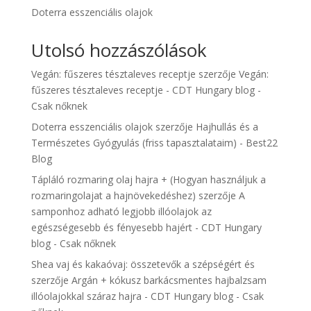
Doterra esszenciális olajok
Utolsó hozzászólások
Vegán: fűszeres tésztaleves receptje
szerzője
Vegán:
fűszeres tésztaleves receptje - CDT Hungary blog -
Csak nőknek
Doterra esszenciális olajok
szerzője
Hajhullás és a
Természetes Gyógyulás (friss tapasztalataim) - Best22
Blog
Tápláló rozmaring olaj hajra + (Hogyan használjuk a
rozmaringolajat a hajnövekedéshez)
szerzője
A
samponhoz adható legjobb illóolajok az
egészségesebb és fényesebb hajért - CDT Hungary
blog - Csak nőknek
Shea vaj és kakaóvaj: összetevők a szépségért és
szerzője
Argán + kókusz barkácsmentes hajbalzsam
illóolajokkal száraz hajra - CDT Hungary blog - Csak