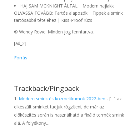
HAJ SAM MCKNIGHT ÁLTAL | Modern hajlakk
OLVASSA TOVÁBB: Tartós alapozók | Tippek a smink
tartósabbá tételéhez | Kiss-Proof rúzs
© Wendy Rowe. Minden jog fenntartva.
[ad_2]
Forrás
Trackback/Pingback
Modern smink és kozmetikumok 2022-ben
- […] az
elkészült sminket tudjuk rögzíteni, de már az
előkészítés során is használható a fixáló termék smink
alá. A folyékony…