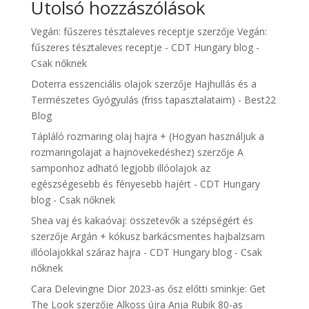
Utolsó hozzászólások
Vegán: fűszeres tésztaleves receptje
szerzője
Vegán:
fűszeres tésztaleves receptje - CDT Hungary blog -
Csak nőknek
Doterra esszenciális olajok
szerzője
Hajhullás és a
Természetes Gyógyulás (friss tapasztalataim) - Best22
Blog
Tápláló rozmaring olaj hajra + (Hogyan használjuk a
rozmaringolajat a hajnövekedéshez)
szerzője
A
samponhoz adható legjobb illóolajok az
egészségesebb és fényesebb hajért - CDT Hungary
blog - Csak nőknek
Shea vaj és kakaóvaj: összetevők a szépségért és
szerzője
Argán + kókusz barkácsmentes hajbalzsam
illóolajokkal száraz hajra - CDT Hungary blog - Csak
nőknek
Cara Delevingne Dior 2023-as ősz előtti sminkje: Get
The Look
szerzője
Alkoss újra Anja Rubik 80-as