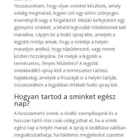
Hozzászoktam, hogy olyan sminket készítsek, amely
sokáig megmarad, legyen szó egy vörös szőnyeges
eseményről vagy a forgatásról. Miután befejeztem egy
gyönyörű sminket, a lehető legtovább tökéletesnek kell
maradnia. Lépjen be a fixáló spray-kbe, amelyek a
legjobb módja annak, hogy a sminkje a helyén
maradjon anélkül, hogy túlpúderezné, vagy menet
közben hozzányúlna. De melyik a legjobb a
természetes, fényes felülethez? A legjobb
sminkbeállító spray-ktől a természetes tartású
hajlakkokig, amelyek a frizuráját is a helyén tartják,
összeszedtem a legjobban értékelt fixáló spray-ket.
Hogyan tartod a sminket egész
nap?
A hosszantartó smink, a vízálló szempillaspirál és a
hosszan tartó rúzs csak odáig juthat el, ha a smink
egész nap a helyén marad. A spray-k beállítása valóban
megváltoztathatja, ha tökéletes megjelenést szeretne