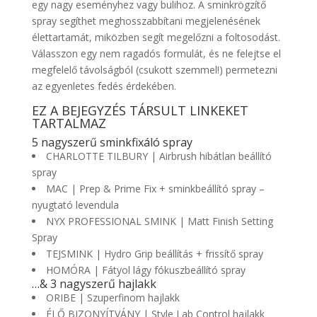
egy nagy eseményhez vagy bulihoz. A sminkrögzítő
spray segíthet meghosszabbítani megjelenésének
élettartamát, miközben segít megelőzni a foltosodást.
Válasszon egy nem ragadós formulát, és ne felejtse el
megfelelő távolságból (csukott szemmel!) permetezni
az egyenletes fedés érdekében.
EZ A BEJEGYZÉS TÁRSULT LINKEKET
TARTALMAZ
5 nagyszerű sminkfixáló spray
CHARLOTTE TILBURY | Airbrush hibátlan beállító
spray
MAC | Prep & Prime Fix + sminkbeállító spray –
nyugtató levendula
NYX PROFESSIONAL SMINK | Matt Finish Setting
Spray
TEJSMINK | Hydro Grip beállítás + frissítő spray
HOMÓRA | Fátyol lágy fókuszbeállító spray
…& 3 nagyszerű hajlakk
ORIBE | Szuperfinom hajlakk
ÉLŐ BIZONYÍTVÁNY | Style Lab Control hajlakk