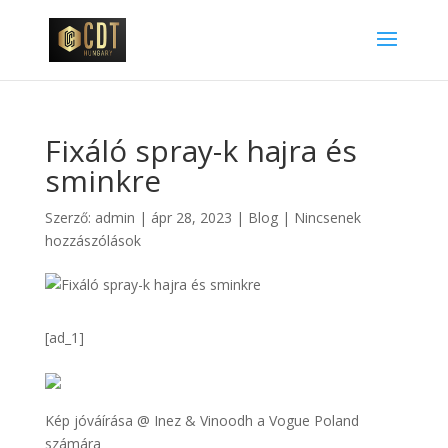
Fixáló spray-k hajra és
sminkre
Szerző:
admin
|
ápr 28, 2023
|
Blog
|
Nincsenek
hozzászólások
[ad_1]
Kép jóváírása @ Inez & Vinoodh a Vogue Poland
számára