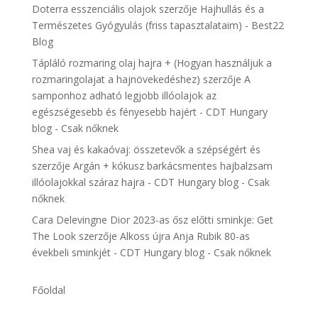
Doterra esszenciális olajok
szerzője
Hajhullás és a
Természetes Gyógyulás (friss tapasztalataim) - Best22
Blog
Tápláló rozmaring olaj hajra + (Hogyan használjuk a
rozmaringolajat a hajnövekedéshez)
szerzője
A
samponhoz adható legjobb illóolajok az
egészségesebb és fényesebb hajért - CDT Hungary
blog - Csak nőknek
Shea vaj és kakaóvaj: összetevők a szépségért és
szerzője
Argán + kókusz barkácsmentes hajbalzsam
illóolajokkal száraz hajra - CDT Hungary blog - Csak
nőknek
Cara Delevingne Dior 2023-as ősz előtti sminkje: Get
The Look
szerzője
Alkoss újra Anja Rubik 80-as
évekbeli sminkjét - CDT Hungary blog - Csak nőknek
Főoldal