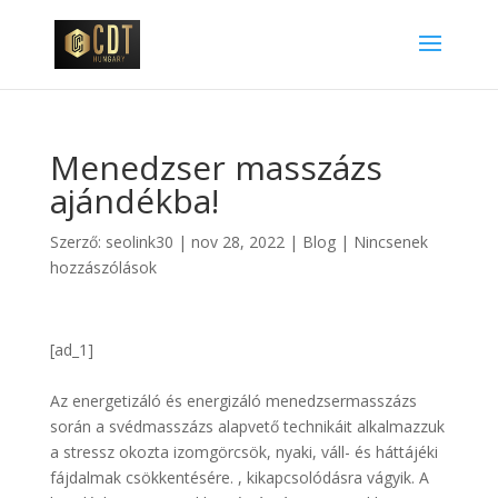
Menedzser masszázs
ajándékba!
Szerző:
seolink30
|
nov 28, 2022
|
Blog
|
Nincsenek
hozzászólások
[ad_1]
Az energetizáló és energizáló menedzsermasszázs
során a svédmasszázs alapvető technikáit alkalmazzuk
a stressz okozta izomgörcsök, nyaki, váll- és háttájéki
fájdalmak csökkentésére. , kikapcsolódásra vágyik. A