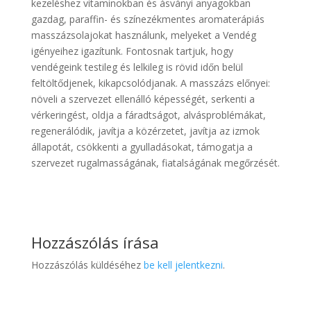
kezeléshez vitaminokban és ásványi anyagokban
gazdag, paraffin- és színezékmentes aromaterápiás
masszázsolajokat használunk, melyeket a Vendég
igényeihez igazítunk. Fontosnak tartjuk, hogy
vendégeink testileg és lelkileg is rövid időn belül
feltöltődjenek, kikapcsolódjanak. A masszázs előnyei:
növeli a szervezet ellenálló képességét, serkenti a
vérkeringést, oldja a fáradtságot, alvásproblémákat,
regenerálódik, javítja a közérzetet, javítja az izmok
állapotát, csökkenti a gyulladásokat, támogatja a
szervezet rugalmasságának, fiatalságának megőrzését.
Hozzászólás írása
Hozzászólás küldéséhez
be kell jelentkezni
.