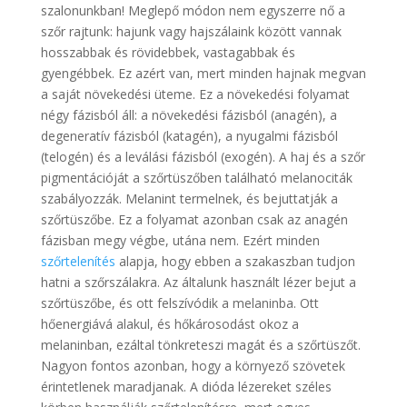
szalonunkban! Meglepő módon nem egyszerre nő a
szőr rajtunk: hajunk vagy hajszálaink között vannak
hosszabbak és rövidebbek, vastagabbak és
gyengébbek. Ez azért van, mert minden hajnak megvan
a saját növekedési üteme. Ez a növekedési folyamat
négy fázisból áll: a növekedési fázisból (anagén), a
degeneratív fázisból (katagén), a nyugalmi fázisból
(telogén) és a leválási fázisból (exogén). A haj és a szőr
pigmentációját a szőrtüszőben található melanociták
szabályozzák. Melanint termelnek, és bejuttatják a
szőrtüszőbe. Ez a folyamat azonban csak az anagén
fázisban megy végbe, utána nem. Ezért minden
szőrtelenítés
alapja, hogy ebben a szakaszban tudjon
hatni a szőrszálakra. Az általunk használt lézer bejut a
szőrtüszőbe, és ott felszívódik a melaninba. Ott
hőenergiává alakul, és hőkárosodást okoz a
melaninban, ezáltal tönkreteszi magát és a szőrtüszőt.
Nagyon fontos azonban, hogy a környező szövetek
érintetlenek maradjanak. A dióda lézereket széles