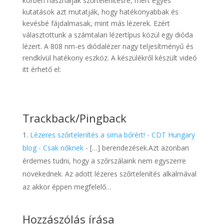
körben használják szőrtelenítésre, mert egyes
kutatások azt mutatják, hogy hatékonyabbak és
kevésbé fájdalmasak, mint más lézerek. Ezért
választottunk a számtalan lézertípus közül egy dióda
lézert. A 808 nm-es diódalézer nagy teljesítményű és
rendkívül hatékony eszköz. A készülékről készült videó
itt érhető el:
Trackback/Pingback
Lézeres szőrtelenítés a sima bőrért! - CDT Hungary
blog - Csak nőknek
- […] berendezések.Azt azonban
érdemes tudni, hogy a szőrszálaink nem egyszerre
növekednek. Az adott lézeres szőrtelenítés alkalmával
az akkor éppen megfelelő…
Hozzászólás írása