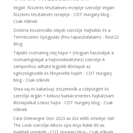
Vegán: fűszeres tésztaleves receptje
szerzője
Vegán:
fűszeres tésztaleves receptje - CDT Hungary blog -
Csak nőknek
Doterra esszenciális olajok
szerzője
Hajhullás és a
Természetes Gyógyulás (friss tapasztalataim) - Best22
Blog
Tápláló rozmaring olaj hajra + (Hogyan használjuk a
rozmaringolajat a hajnövekedéshez)
szerzője
A
samponhoz adható legjobb illóolajok az
egészségesebb és fényesebb hajért - CDT Hungary
blog - Csak nőknek
Shea vaj és kakaóvaj: összetevők a szépségért és
szerzője
Argán + kókusz barkácsmentes hajbalzsam
illóolajokkal száraz hajra - CDT Hungary blog - Csak
nőknek
Cara Delevingne Dior 2023-as ősz előtti sminkje: Get
The Look
szerzője
Alkoss újra Anja Rubik 80-as
évekbeli sminkjét - CDT Hungary blog - Csak nőknek