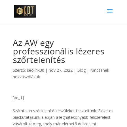
Az AW egy
professzionális lézeres
szőrtelenítés
Szerző:
seolink30
|
nov 27, 2022
|
Blog
|
Nincsenek
hozzászólások
[ad_1]
Számtalan szőrtelenítő készüléket teszteltünk. Előzetes
piackutatásunk alapján a leghatékonyabb felszerelést
vásároltuk meg, mely már elérhető debreceni