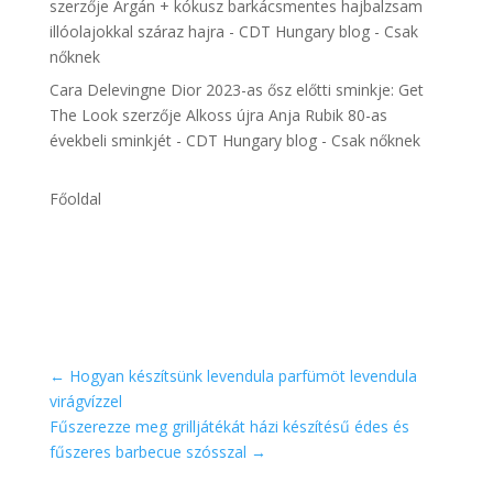
szerzője
Argán + kókusz barkácsmentes hajbalzsam
illóolajokkal száraz hajra - CDT Hungary blog - Csak
nőknek
Cara Delevingne Dior 2023-as ősz előtti sminkje: Get
The Look
szerzője
Alkoss újra Anja Rubik 80-as
évekbeli sminkjét - CDT Hungary blog - Csak nőknek
Főoldal
←
Hogyan készítsünk levendula parfümöt levendula
virágvízzel
Fűszerezze meg grilljátékát házi készítésű édes és
fűszeres barbecue szósszal
→