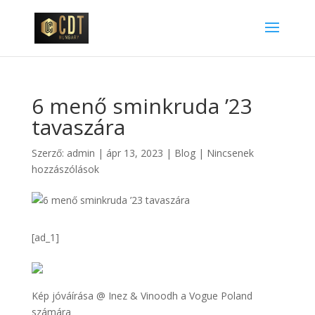
6 menő sminkruda ’23
tavaszára
Szerző:
admin
|
ápr 13, 2023
|
Blog
|
Nincsenek
hozzászólások
[ad_1]
Kép jóváírása @ Inez & Vinoodh a Vogue Poland
számára