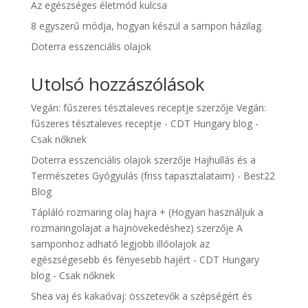
Az egészséges életmód kulcsa
8 egyszerű módja, hogyan készül a sampon házilag
Doterra esszenciális olajok
Utolsó hozzászólások
Vegán: fűszeres tésztaleves receptje
szerzője
Vegán:
fűszeres tésztaleves receptje - CDT Hungary blog -
Csak nőknek
Doterra esszenciális olajok
szerzője
Hajhullás és a
Természetes Gyógyulás (friss tapasztalataim) - Best22
Blog
Tápláló rozmaring olaj hajra + (Hogyan használjuk a
rozmaringolajat a hajnövekedéshez)
szerzője
A
samponhoz adható legjobb illóolajok az
egészségesebb és fényesebb hajért - CDT Hungary
blog - Csak nőknek
Shea vaj és kakaóvaj: összetevők a szépségért és