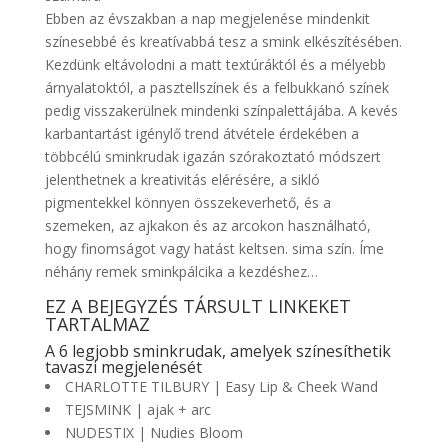
Ebben az évszakban a nap megjelenése mindenkit
színesebbé és kreatívabbá tesz a smink elkészítésében.
Kezdünk eltávolodni a matt textúráktól és a mélyebb
árnyalatoktól, a pasztellszínek és a felbukkanó színek
pedig visszakerülnek mindenki színpalettájába. A kevés
karbantartást igénylő trend átvétele érdekében a
többcélú sminkrudak igazán szórakoztató módszert
jelenthetnek a kreativitás elérésére, a sikló
pigmentekkel könnyen összekeverhető, és a
szemeken, az ajkakon és az arcokon használható,
hogy finomságot vagy hatást keltsen. sima szín. Íme
néhány remek sminkpálcika a kezdéshez…
EZ A BEJEGYZÉS TÁRSULT LINKEKET
TARTALMAZ
A 6 legjobb sminkrudak, amelyek színesíthetik
tavaszi megjelenését
CHARLOTTE TILBURY | Easy Lip & Cheek Wand
TEJSMINK | ajak + arc
NUDESTIX | Nudies Bloom