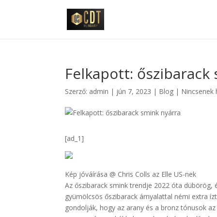
Felkapott: őszibarack
Szerző:
admin
|
jún 7, 2023
|
Blog
|
Nincsenek 
[ad_1]
Kép jóváírása @ Chris Colls az Elle US-nek
Az őszibarack smink trendje 2022 óta dübörög, 
gyümölcsös őszibarack árnyalattal némi extra ízt
gondolják, hogy az arany és a bronz tónusok az