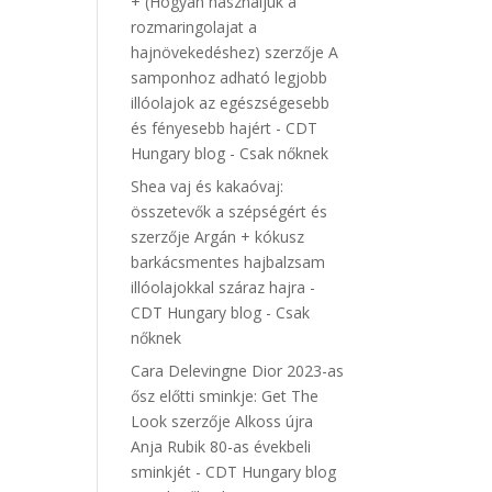
+ (Hogyan használjuk a
rozmaringolajat a
hajnövekedéshez)
szerzője
A
samponhoz adható legjobb
illóolajok az egészségesebb
és fényesebb hajért - CDT
Hungary blog - Csak nőknek
Shea vaj és kakaóvaj:
összetevők a szépségért és
szerzője
Argán + kókusz
barkácsmentes hajbalzsam
illóolajokkal száraz hajra -
CDT Hungary blog - Csak
nőknek
Cara Delevingne Dior 2023-as
ősz előtti sminkje: Get The
Look
szerzője
Alkoss újra
Anja Rubik 80-as évekbeli
sminkjét - CDT Hungary blog