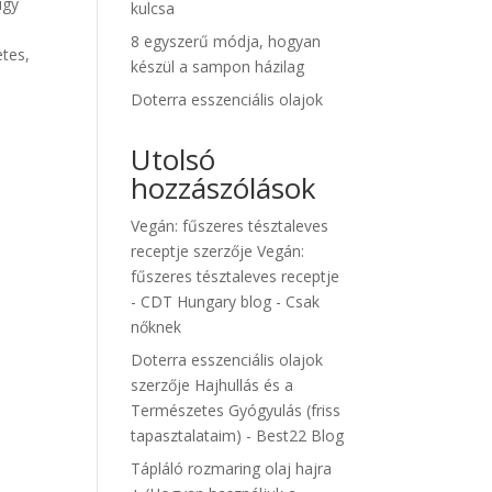
így
kulcsa
8 egyszerű módja, hogyan
etes,
készül a sampon házilag
Doterra esszenciális olajok
Utolsó
hozzászólások
Vegán: fűszeres tésztaleves
receptje
szerzője
Vegán:
fűszeres tésztaleves receptje
- CDT Hungary blog - Csak
nőknek
Doterra esszenciális olajok
szerzője
Hajhullás és a
Természetes Gyógyulás (friss
tapasztalataim) - Best22 Blog
Tápláló rozmaring olaj hajra