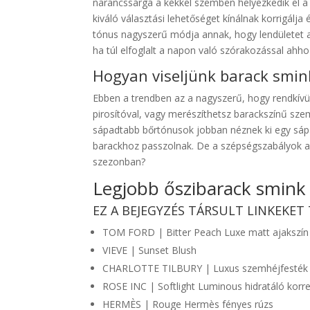
narancssárga a kékkel szemben helyezkedik el a 
kiváló választási lehetőséget kínálnak korrigálj
tónus nagyszerű módja annak, hogy lendületet ad
ha túl elfoglalt a napon való szórakozással ahho
Hogyan viseljünk barack smin
Ebben a trendben az a nagyszerű, hogy rendkívül
pirosítóval, vagy merészíthetsz barackszínű sz
sápadtabb bőrtónusok jobban néznek ki egy sápa
barackhoz passzolnak. De a szépségszabályok az
szezonban?
Legjobb őszibarack smink
EZ A BEJEGYZÉS TÁRSULT LINKEKE
TOM FORD | Bitter Peach Luxe matt ajakszín
VIEVE | Sunset Blush
CHARLOTTE TILBURY | Luxus szemhéjfesték p
ROSE INC | Softlight Luminous hidratáló korr
HERMÈS | Rouge Hermès fényes rúzs