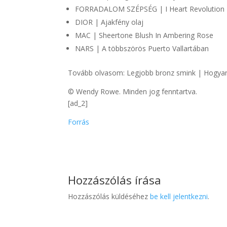
FORRADALOM SZÉPSÉG | I Heart Revolution T
DIOR | Ajakfény olaj
MAC | Sheertone Blush In Ambering Rose
NARS | A többszörös Puerto Vallartában
Tovább olvasom: Legjobb bronz smink | Hogyan 
© Wendy Rowe. Minden jog fenntartva.
[ad_2]
Forrás
Hozzászólás írása
Hozzászólás küldéséhez
be kell jelentkezni
.