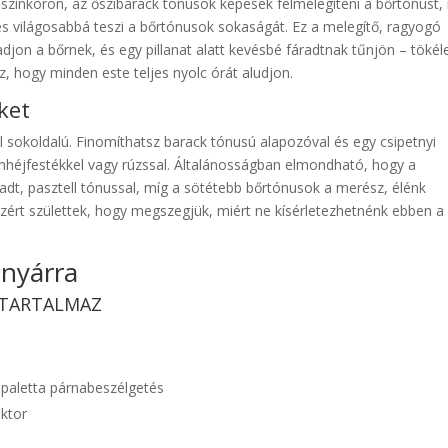
színkörön, az őszibarack tónusok képesek felmelegíteni a bőrtónust, 
a és világosabbá teszi a bőrtónusok sokaságát. Ez a melegítő, ragyogó
jon a bőrnek, és egy pillanat alatt kevésbé fáradtnak tűnjön – tökél
z, hogy minden este teljes nyolc órát aludjon.
ket
 sokoldalú. Finomíthatsz barack tónusú alapozóval és egy csipetnyi
emhéjfestékkel vagy rúzssal. Általánosságban elmondható, hogy a
dt, pasztell tónussal, míg a sötétebb bőrtónusok a merész, élénk
ért születtek, hogy megszegjük, miért ne kísérletezhetnénk ebben a
 nyárra
T TARTALMAZ
aletta párnabeszélgetés
ektor