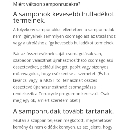
Miért váltson samponrudakra?
A samponok kevesebb hulladékot
termelnek.
A folyékony samponokkal ellentétben a samponrudak
nem igényelnek semmilyen csomagolást az utazáshoz
vagy a tároláshoz, így kevesebb hulladékot termelnek.
Bár az összetevőknek saját csomagolásuk van,
szabadon választhat újrahasznosítható csomagolású
összetevőket, például üveget, papírt vagy bizonyos
műanyagokat, hogy csökkentse a szemetet. (És ha
kíváncsi vagy, a MOST-tól felhasznált összes
összetevő újrahasznosítható csomagolással
rendelkezik a Terracycle programon keresztül. Csak
még egy ok, amiért szeretem őket!)
A samponrudak tovább tartanak.
Miután a szappan teljesen megkötött, meglehetősen
kemény és nem oldódik könnyen. Ez azt jelenti, hogy