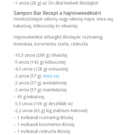
-1 uncia (28 g) az Ön által kedvelt illóolajból
Sampon Bar Recept a hajnövekedésért
Hordozóolajok vékony vagy vékony hajra: shea vaj,
kakaóvaj, kókuszolaj és olívaolaj
Hajnövekedést elősegítő illóolajok: rozmaring,
levendula, borsmenta, teafa, cédrusfa
-10,5 uncia (298 g) olívaolaj
-5 uncia (142 g) kókuszolaj
-4,5 uncia (128 g) ricinusolaj
-2 uncia (57 g)
shea vaj
-2 uncia (57 g) avokádóolaj
-2 uncia (57 g) mandulaolaj
– 43 g kakaóvaj
-5,5 uncia (156 g) desztillált víz
-2,2 uncia (62 g) lúg (nátrium-hidroxid)
– 1 evőkanál rozmaring illóolaj
– 1 evőkanál borsmenta illóolaj
– 1 evőkanál cédrusfa illóolaj