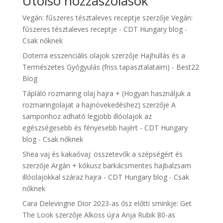
Utolsó hozzászólások
Vegán: fűszeres tésztaleves receptje
szerzője
Vegán:
fűszeres tésztaleves receptje - CDT Hungary blog -
Csak nőknek
Doterra esszenciális olajok
szerzője
Hajhullás és a
Természetes Gyógyulás (friss tapasztalataim) - Best22
Blog
Tápláló rozmaring olaj hajra + (Hogyan használjuk a
rozmaringolajat a hajnövekedéshez)
szerzője
A
samponhoz adható legjobb illóolajok az
egészségesebb és fényesebb hajért - CDT Hungary
blog - Csak nőknek
Shea vaj és kakaóvaj: összetevők a szépségért és
szerzője
Argán + kókusz barkácsmentes hajbalzsam
illóolajokkal száraz hajra - CDT Hungary blog - Csak
nőknek
Cara Delevingne Dior 2023-as ősz előtti sminkje: Get
The Look
szerzője
Alkoss újra Anja Rubik 80-as