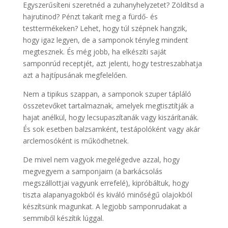
Egyszerűsíteni szeretnéd a zuhanyhelyzetet? Zöldítsd a
hajrutinod? Pénzt takarít meg a fürdő- és
testtermékeken? Lehet, hogy túl szépnek hangzik,
hogy igaz legyen, de a samponok tényleg mindent
megtesznek. És még jobb, ha elkészíti saját
samponrúd receptjét, azt jelenti, hogy testreszabhatja
azt a hajtípusának megfelelően.
Nem a tipikus szappan, a samponok szuper tápláló
összetevőket tartalmaznak, amelyek megtisztítják a
hajat anélkül, hogy lecsupaszítanák vagy kiszárítanák.
És sok esetben balzsamként, testápolóként vagy akár
arclemosóként is működhetnek.
De mivel nem vagyok megelégedve azzal, hogy
megvegyem a samponjaim (a barkácsolás
megszállottjai vagyunk errefelé), kipróbáltuk, hogy
tiszta alapanyagokból és kiváló minőségű olajokból
készítsünk magunkat. A legjobb samponrudakat a
semmiből készítik lúggal.