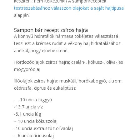
készíteni, nem ítélkezünk!) A samponreceptek
testreszabásához válasszon olajokat a saját hajtípusa
alapján.
Sampon bár recept zsíros hajra
A könnyű hidratálók hármasa tökéletes választássá
teszi ezt a krémes rudat a vékony haj hidratálásához
anélkül, hogy elnehezítené.
Hordozóolajok zsíros hajra: csalán-, kókusz-, olíva- és
mogyoróolaj
Illóolajok zsíros hajra: muskátli, borókabogyó, citrom,
cédrusfa, ciprus és eukaliptusz
— 10 uncia faggyú
-13,7 uncia víz
-5,1 uncia lúg
– 10 uncia kókuszolaj
-10 uncia extra szűz olívaolaj
– 6 uncia ricinusolaj