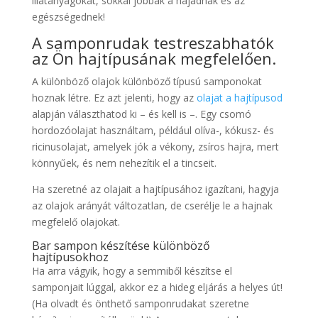
illatanyagokat, sokkal jobbak a hajadnak és az
egészségednek!
A samponrudak testreszabhatók
az Ön hajtípusának megfelelően.
A különböző olajok különböző típusú samponokat
hoznak létre. Ez azt jelenti, hogy az
olajat a hajtípusod
alapján választhatod ki – és kell is –. Egy csomó
hordozóolajat használtam, például olíva-, kókusz- és
ricinusolajat, amelyek jók a vékony, zsíros hajra, mert
könnyűek, és nem nehezítik el a tincseit.
Ha szeretné az olajait a hajtípusához igazítani, hagyja
az olajok arányát változatlan, de cserélje le a hajnak
megfelelő olajokat.
Bar sampon készítése különböző
hajtípusokhoz
Ha arra vágyik, hogy a semmiből készítse el
samponjait lúggal, akkor ez a hideg eljárás a helyes út!
(Ha olvadt és önthető samponrudakat szeretne