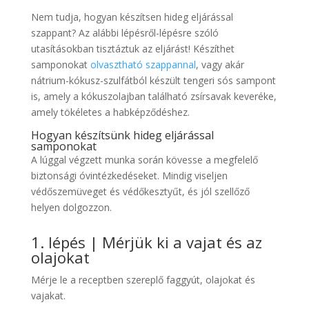
Nem tudja, hogyan készítsen hideg eljárással
szappant? Az alábbi lépésről-lépésre szóló
utasításokban tisztáztuk az eljárást! Készíthet
samponokat
olvasztható szappannal
, vagy akár
nátrium-kókusz-szulfátból készült tengeri sós sampont
is, amely a kókuszolajban található zsírsavak keveréke,
amely tökéletes a habképződéshez.
Hogyan készítsünk hideg eljárással
samponokat
A lúggal végzett munka során kövesse a megfelelő
biztonsági óvintézkedéseket. Mindig viseljen
védőszemüveget és védőkesztyűt, és jól szellőző
helyen dolgozzon.
1. lépés | Mérjük ki a vajat és az
olajokat
Mérje le a receptben szereplő faggyút, olajokat és
vajakat.