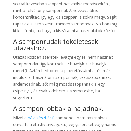
sokkal kevesebb szappant használsz mosásonként,
mint a folyékony samponnal. A hozzávalók is
koncentráltak, így egy kis szappan is sokra megy. Saját
tapasztalataim szerint minden samponnak 2-3 hónapig
ki kell állnia, ha hagyja kiszáradni a használatok között.
A samponrudak tökéletesek
utazáshoz.
Utazás közben szeretek levágni egy fel nem használt
samponrudat, így körülbelül 2 hüvelyk × 2 hüvelyk
méretű. Aztán bedobom a piperetáskámba, és már
indulok is. Használom samponnak, testszappannak,
arclemosónak, sőt még mosószappannak is egy
csipetnyit, és csak kidobom a szemetesbe, ha
végeztem.
A sampon jobbak a hajadnak.
Mivel a
házi készítésű
samponok nem használnak
durva felületaktív anyagokat, vegyszereket vagy hamis