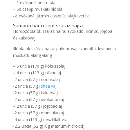
– 1 evőkanál neem olaj
– 50 csepp muskátli illóolaj
-½ evőkanál jázmin abszolút olajkeverék
Sampon bár recept száraz hajra
Hordozóolajok száraz hajra: avokádó, ricinus, jojoba
és kakaóvaj
Illóolajok száraz hajra: palmarosa, szantálfa, levendula,
muskátli, ylang ylang
– 6 uncia (170 g) kókuszolaj
– 4 uncia (113 g) olívaolaj
-2 uncia (57 g) ricinusolaj
-2 uncia (57 g)
shea vaj
-2 uncia (57 g) kakaóvaj
-2 uncia (57 g) avokádóolaj
– 2 uncia (57 g) jojobaolaj
-2 uncia (57 g) mandulaolaj
-4 uncia (113 g) desztillált víz
-2,2 uncia (62 g) lúg (nátrium-hidroxid)