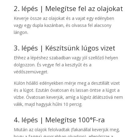
2. lépés | Melegítse fel az olajokat
Keverje össze az olajokat és a vajat egy edényben
vagy egy dupla kazánban, és olvassa fel alacsony
lángon.
3. lépés | Készítsünk lúgos vizet
Ehhez a lépéshez szabadban vagy jól szellőző helyen
dolgozzon. És vegye fel a kesztyűt és a
védőszemüveget.
Külön hőálló edényekben mérje meg a desztillált vizet
és a lúgot. Ezután óvatosan és lassan öntse a lúgot a
vízbe. Óvatosan keverjük, amíg a lúgvíz átlátszóvá nem
válik, majd hagyjuk hűlni 10 percig.
4. lépés | Melegítse 100°F-ra
Miután az olajok felolvadtak (fakanállal keverjük meg,
hogy a faggyú gyorsabban olvadjon), ellenőrizze a